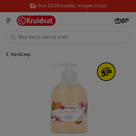
Voor 22:00 besteld, morgen in huis
0
.
00
Handzeep