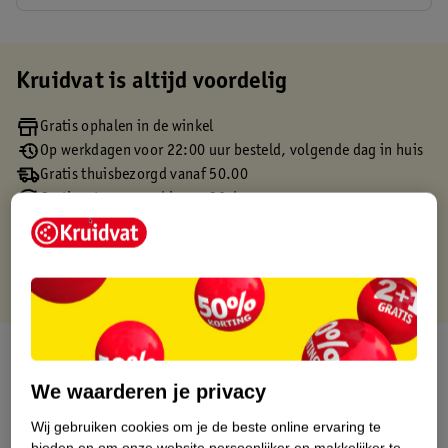
Kruidvat is altijd voordelig
Gratis ophalen in de winkel
Op werkdagen voor 22:00 uur besteld, volgende dag in huis
Gratis thuisbezorgd vanaf 50.00
Gratis retourneren binnen 30 dagen
Gratis punten met je Kruidvat kaart
Over dit product
We waarderen je privacy
Productinformatie
Wij gebruiken cookies om je de beste online ervaring te
bieden en om onze website persoonlijker en makkelijker te