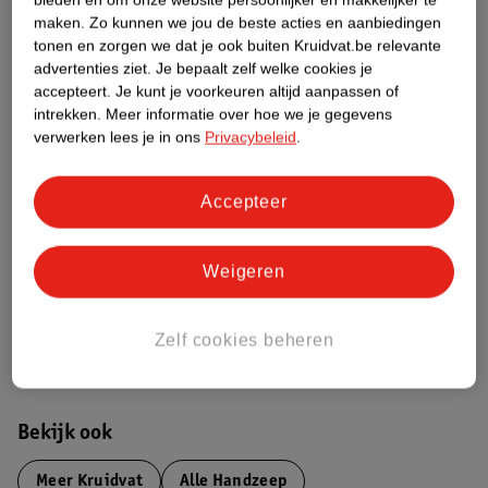
Etiketinformatie
maken.
Zo kunnen we jou de beste acties en aanbiedingen
tonen en zorgen we dat je ook buiten Kruidvat.be relevante
advertenties ziet.
Je bepaalt zelf welke cookies je
Nature Impact Score
accepteert.
Je kunt je voorkeuren altijd aanpassen of
Rood (-) = hoge impact op het milieu.
intrekken.
Meer informatie over hoe we je gegevens
verwerken lees je in ons
Privacybeleid
.
Groen (+) = lage impact op het milieu.
Gebaseerd op wereldwijde
gemiddelden.
Accepteer
Nature Impact Score: 63%
Gemiddelde voor Producten voor Lichaamsreiniging: 49%
Weigeren
Hogere score betekent lagere impact
Zelf cookies beheren
Bestel & Bezorginformatie
Bekijk ook
Meer
Kruidvat
Alle Handzeep