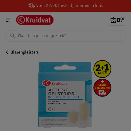
Voor 22:00 besteld, morgen in huis
0
.
00
Blarenpleisters