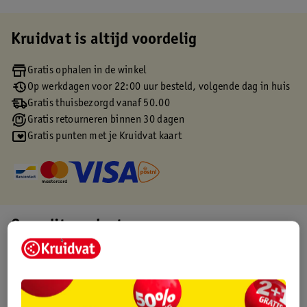
Kruidvat is altijd voordelig
Gratis ophalen in de winkel
Op werkdagen voor 22:00 uur besteld, volgende dag in huis
Gratis thuisbezorgd vanaf 50.00
Gratis retourneren binnen 30 dagen
Gratis punten met je Kruidvat kaart
Over dit product
Productinformatie
Etiketinformatie