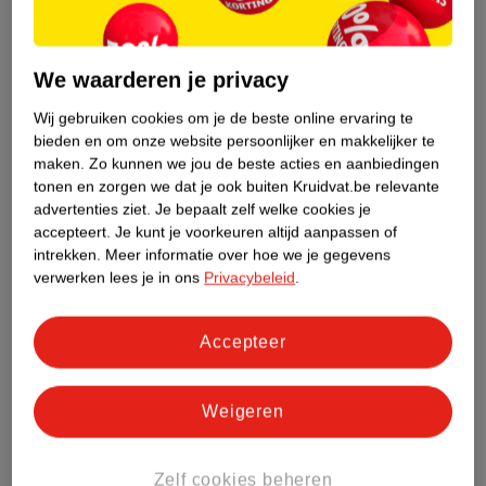
Nature Impact Score
We waarderen je privacy
Dit product heeft (nog) geen Nature
Impact Score.
Wij gebruiken cookies om je de beste online ervaring te
Meer informatie
bieden en om onze website persoonlijker en makkelijker te
maken.
Zo kunnen we jou de beste acties en aanbiedingen
tonen en zorgen we dat je ook buiten Kruidvat.be relevante
advertenties ziet.
Je bepaalt zelf welke cookies je
Bestel & Bezorginformatie
accepteert.
Je kunt je voorkeuren altijd aanpassen of
intrekken.
Meer informatie over hoe we je gegevens
verwerken lees je in ons
Privacybeleid
.
Bekijk ook
Accepteer
Meer
Kruidvat
Alle Blarenpleisters
Weigeren
ANDEREN KOCHTEN OOK
Zelf cookies beheren