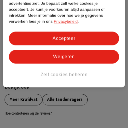
advertenties ziet.
Je bepaalt zelf welke cookies je
Etiketinformatie
accepteert.
Je kunt je voorkeuren altijd aanpassen of
intrekken.
Meer informatie over hoe we je gegevens
Nature Impact Score
verwerken lees je in ons
Privacybeleid
.
Dit product heeft (nog) geen Nature
Impact Score.
Accepteer
Meer informatie
Weigeren
Bestel & Bezorginformatie
Zelf cookies beheren
Bekijk ook
Meer
Kruidvat
Alle Tandenragers
Hoe controleren wij de reviews?