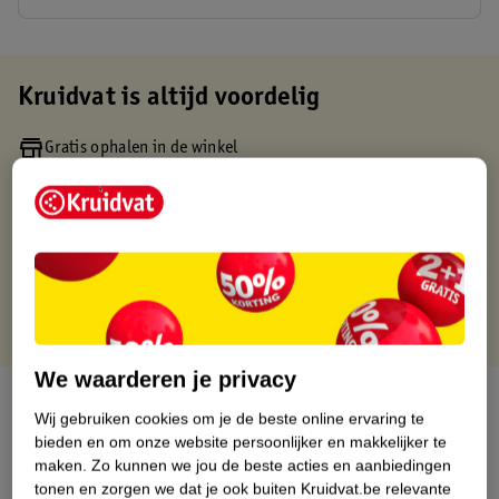
Kruidvat is altijd voordelig
Gratis ophalen in de winkel
Op werkdagen voor 22:00 uur besteld, volgende dag in huis
Gratis thuisbezorgd vanaf 50.00
Gratis retourneren binnen 30 dagen
Gratis punten met je Kruidvat kaart
We waarderen je privacy
Over dit product
Wij gebruiken cookies om je de beste online ervaring te
bieden en om onze website persoonlijker en makkelijker te
Productinformatie
maken.
Zo kunnen we jou de beste acties en aanbiedingen
tonen en zorgen we dat je ook buiten Kruidvat.be relevante