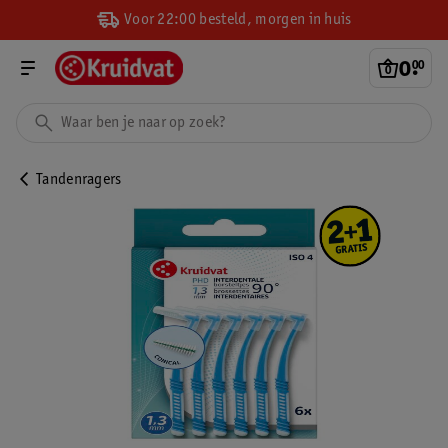
Voor 22:00 besteld, morgen in huis
0
.
00
Tandenragers