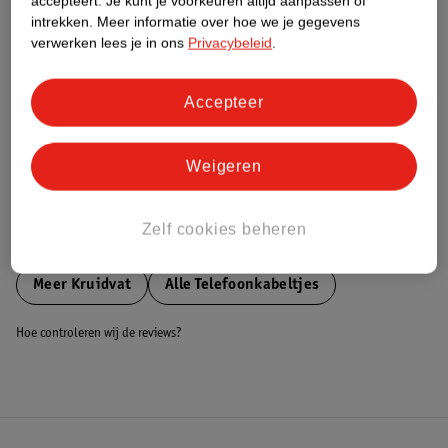
accepteert.
Je kunt je voorkeuren altijd aanpassen of
Nature Impact Score
intrekken.
Meer informatie over hoe we je gegevens
verwerken lees je in ons
Privacybeleid
.
Dit product heeft (nog) geen Nature
Impact Score.
Meer informatie
Accepteer
Bestel & Bezorginformatie
Weigeren
Zelf cookies beheren
Bekijk ook
Meer
Kruidvat
Alle Telefoonkabeltjes
Hoe controleren wij de reviews?