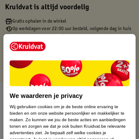
Kruidvat is altijd voordelig
Gratis ophalen in de winkel
Op werkdagen voor 22:00 uur besteld, volgende dag in huis
Gratis thuisbezorgd vanaf 50.00
Gratis retourneren binnen 30 dagen
Gratis punten met je Kruidvat kaart
Over dit product
We waarderen je privacy
Productinformatie
Wij gebruiken cookies om je de beste online ervaring te
bieden en om onze website persoonlijker en makkelijker te
maken.
Zo kunnen we jou de beste acties en aanbiedingen
Etiketinformatie
tonen en zorgen we dat je ook buiten Kruidvat.be relevante
advertenties ziet.
Je bepaalt zelf welke cookies je