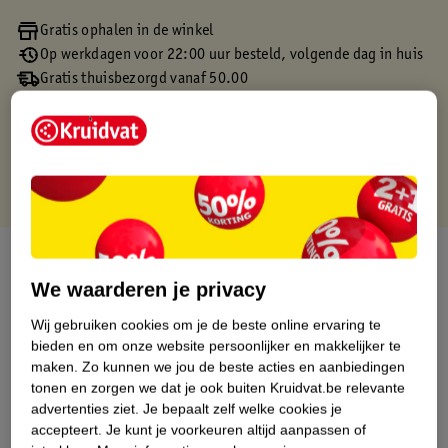
Gratis ophalen in de winkel
Op werkdagen voor 22:00 uur besteld, volgende dag in huis
Gratis thuisbezorgd vanaf 50.00
Gratis retourneren binnen 30 dagen
Gratis punten met je Kruidvat kaart
Over dit product
We waarderen je privacy
Productinformatie
Wij gebruiken cookies om je de beste online ervaring te
bieden en om onze website persoonlijker en makkelijker te
Etiketinformatie
maken.
Zo kunnen we jou de beste acties en aanbiedingen
tonen en zorgen we dat je ook buiten Kruidvat.be relevante
advertenties ziet.
Je bepaalt zelf welke cookies je
Nature Impact Score
accepteert.
Je kunt je voorkeuren altijd aanpassen of