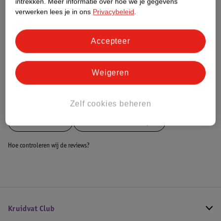
intrekken.
Meer informatie over hoe we je gegevens
Dit product heeft (nog) geen Nature
verwerken lees je in ons
Privacybeleid
.
Impact Score.
Meer informatie
Accepteer
Bestel & Bezorginformatie
Weigeren
Bekijk ook
Zelf cookies beheren
Meer
Kruidvat
Alle Telefoonkabeltjes
Hoe controleren wij de reviews?
Kruidvat Club