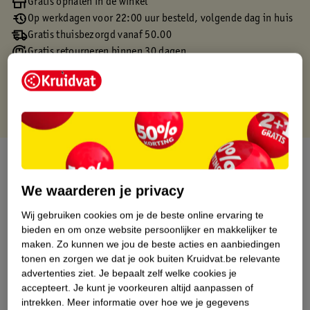
Gratis ophalen in de winkel
Op werkdagen voor 22:00 uur besteld, volgende dag in huis
Gratis thuisbezorgd vanaf 50.00
Gratis retourneren binnen 30 dagen
Gratis punten met je Kruidvat kaart
Over dit product
We waarderen je privacy
Productinformatie
Wij gebruiken cookies om je de beste online ervaring te
bieden en om onze website persoonlijker en makkelijker te
Etiketinformatie
maken.
Zo kunnen we jou de beste acties en aanbiedingen
tonen en zorgen we dat je ook buiten Kruidvat.be relevante
Nature Impact Score
advertenties ziet.
Je bepaalt zelf welke cookies je
accepteert.
Je kunt je voorkeuren altijd aanpassen of
Dit product heeft (nog) geen Nature
intrekken.
Meer informatie over hoe we je gegevens
Impact Score.