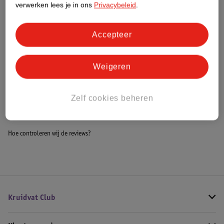
verwerken lees je in ons
Privacybeleid
.
Meer informatie
Accepteer
Bestel & Bezorginformatie
Weigeren
Bekijk ook
Zelf cookies beheren
Meer
Kruidvat
Alle 6 maanden
Hoe controleren wij de reviews?
Kruidvat Club