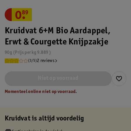
0
.
89
Kruidvat 6+M Bio Aardappel,
Erwt & Courgette Knijpzakje
90g
Prijs per
kg
9.889
2 reviews
(3/5)
Niet op voorraad
Momenteel online niet op voorraad.
Kruidvat is altijd voordelig