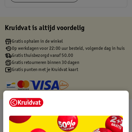
Kruidvat is altijd voordelig
Gratis ophalen in de winkel
Op werkdagen voor 22:00 uur besteld, volgende dag in huis
Gratis thuisbezorgd vanaf 50.00
Gratis retourneren binnen 30 dagen
Gratis punten met je Kruidvat kaart
Over dit product
Productinformatie