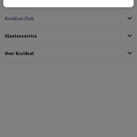
Kruidvat Club
Klantenservice
Over Kruidvat