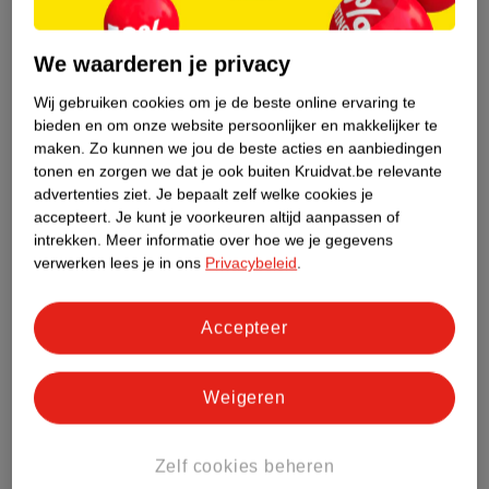
Etiketinformatie
We waarderen je privacy
Nature Impact Score
Wij gebruiken cookies om je de beste online ervaring te
bieden en om onze website persoonlijker en makkelijker te
Dit product heeft (nog) geen Nature
maken.
Zo kunnen we jou de beste acties en aanbiedingen
Impact Score.
tonen en zorgen we dat je ook buiten Kruidvat.be relevante
Meer informatie
advertenties ziet.
Je bepaalt zelf welke cookies je
accepteert.
Je kunt je voorkeuren altijd aanpassen of
intrekken.
Meer informatie over hoe we je gegevens
Bestel & Bezorginformatie
verwerken lees je in ons
Privacybeleid
.
Accepteer
Bekijk ook
Meer
Kruidvat
Alle Unpublished
Weigeren
Zelf cookies beheren