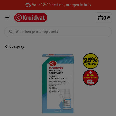
Voor 22:00 besteld, morgen in huis
0
.
00
Oorspray