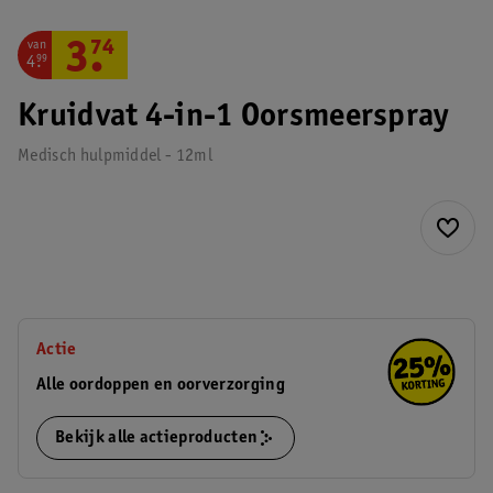
van
3
.
74
4
.
99
Kruidvat 4-in-1 Oorsmeerspray
Medisch hulpmiddel - 12ml
Actie
Alle oordoppen en oorverzorging
Bekijk alle actieproducten