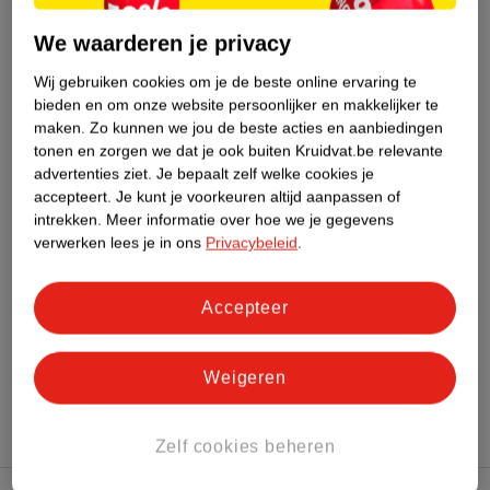
We waarderen je privacy
Nature Impact Score
Wij gebruiken cookies om je de beste online ervaring te
Dit product heeft (nog) geen Nature
bieden en om onze website persoonlijker en makkelijker te
Impact Score.
maken.
Zo kunnen we jou de beste acties en aanbiedingen
Meer informatie
tonen en zorgen we dat je ook buiten Kruidvat.be relevante
advertenties ziet.
Je bepaalt zelf welke cookies je
accepteert.
Je kunt je voorkeuren altijd aanpassen of
Bestel & Bezorginformatie
intrekken.
Meer informatie over hoe we je gegevens
verwerken lees je in ons
Privacybeleid
.
Bekijk ook
Accepteer
Meer
Kruidvat
Alle Oorspray
Weigeren
Zelf cookies beheren