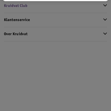
Kruidvat Club
Klantenservice
Over Kruidvat