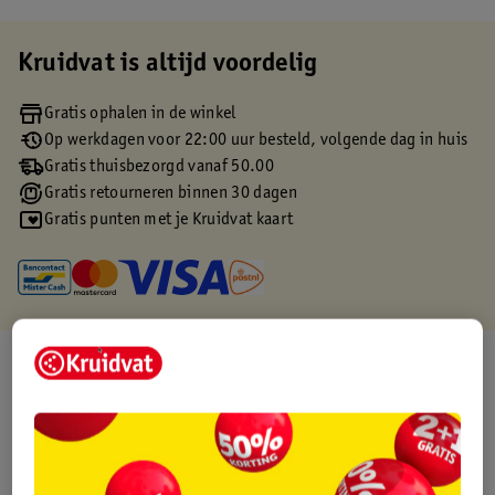
Kruidvat is altijd voordelig
Gratis ophalen in de winkel
Op werkdagen voor 22:00 uur besteld, volgende dag in huis
Gratis thuisbezorgd vanaf 50.00
Gratis retourneren binnen 30 dagen
Gratis punten met je Kruidvat kaart
Over dit product
Productinformatie
Etiketinformatie