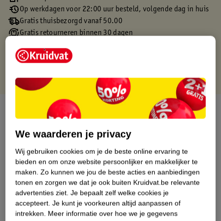
Op werkdagen voor 22:00 uur besteld, volgende dag in huis
Gratis thuisbezorgd vanaf 50.00
Gratis retourneren binnen 30 dagen
Gratis punten met je Kruidvat kaart
Over dit product
Productinformatie
We waarderen je privacy
Wij gebruiken cookies om je de beste online ervaring te
Etiketinformatie
bieden en om onze website persoonlijker en makkelijker te
maken.
Zo kunnen we jou de beste acties en aanbiedingen
tonen en zorgen we dat je ook buiten Kruidvat.be relevante
Nature Impact Score
advertenties ziet.
Je bepaalt zelf welke cookies je
accepteert.
Je kunt je voorkeuren altijd aanpassen of
Dit product heeft (nog) geen Nature
intrekken.
Meer informatie over hoe we je gegevens
Impact Score.