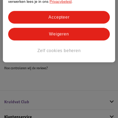
verwerken lees je in ons
Privacybeleid
.
Meer informatie
Accepteer
Bestel & Bezorginformatie
Weigeren
Bekijk ook
Zelf cookies beheren
Meer
Kruidvat
Alle Cameras
Hoe controleren wij de reviews?
Kruidvat Club
Klantenservice