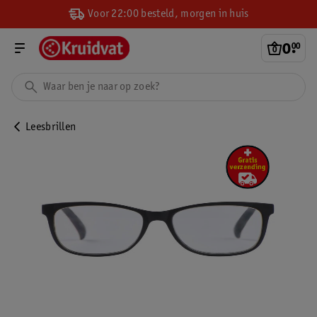
Voor 22:00 besteld, morgen in huis
0
.
00
Leesbrillen