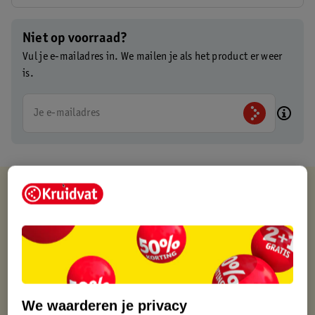
Niet op voorraad?
Vul je e-mailadres in. We mailen je als het product er weer
is.
Je e-mailadres
Kruidvat is altijd voordelig
Gratis ophalen in de winkel
Op werkdagen voor 22:00 uur besteld, volgende dag in huis
Gratis thuisbezorgd vanaf 50.00
Gratis retourneren binnen 30 dagen
Gratis punten met je Kruidvat kaart
We waarderen je privacy