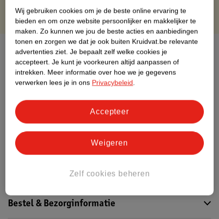
Wij gebruiken cookies om je de beste online ervaring te
bieden en om onze website persoonlijker en makkelijker te
maken.
Zo kunnen we jou de beste acties en aanbiedingen
tonen en zorgen we dat je ook buiten Kruidvat.be relevante
Over dit product
advertenties ziet.
Je bepaalt zelf welke cookies je
accepteert.
Je kunt je voorkeuren altijd aanpassen of
Productinformatie
intrekken.
Meer informatie over hoe we je gegevens
verwerken lees je in ons
Privacybeleid
.
Etiketinformatie
Accepteer
Nature Impact Score
Weigeren
Dit product heeft (nog) geen Nature
Impact Score.
Meer informatie
Zelf cookies beheren
Bestel & Bezorginformatie