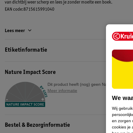
van dichtbij weer scherp en lees je zonder moeite een boek.
EAN code:8715615991040
Lees meer
Etiketinformatie
Nature Impact Score
Dit product heeft (nog) geen Nature Impact S
Meer informatie
We waa
Wij gebrui
persoonlijk
en zorgen w
Bestel & Bezorginformatie
cookies je 