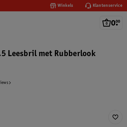
Winkels
Klantenservice
0
.
00
.5 Leesbril met Rubberlook
views