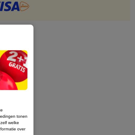
te
iedingen tonen
 zelf welke
formatie over