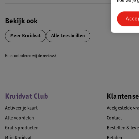
hoe we je 
Acce
Bekijk ook
Meer
Kruidvat
Alle Leesbrillen
Hoe controleren wij de reviews?
Kruidvat Club
Klantense
Activeer je kaart
Veelgestelde vr
Alle voordelen
Contact
Gratis producten
Bestellen & lev
Mijn Kruidvat
Betalen