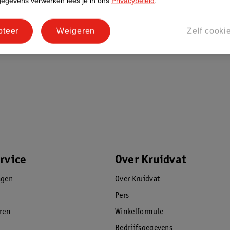
gegevens verwerken lees je in ons
Privacybeleid
.
pteer
Weigeren
Zelf cooki
rvice
Over Kruidvat
agen
Over Kruidvat
Pers
eren
Winkelformule
Bedrijfsgegevens