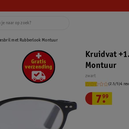
eesbril met Rubberlook Montuur
Kruidvat +1
Montuur
zwart
4 re
(2.5/5)
7
.
99