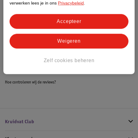
verwerken lees je in ons
Privacybeleid
.
Meer informatie
Accepteer
Bestel & Bezorginformatie
Weigeren
Bekijk ook
Zelf cookies beheren
Meer
Kruidvat
Alle Tussendoortjes
Hoe controleren wij de reviews?
Kruidvat Club