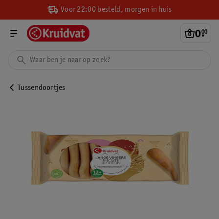
Voor 22:00 besteld, morgen in huis
0
.
00
Tussendoortjes