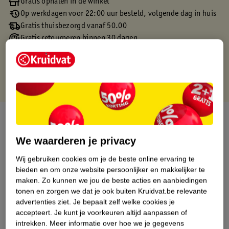
Gratis ophalen in de winkel
Op werkdagen voor 22:00 uur besteld, volgende dag in huis
Gratis thuisbezorgd vanaf 50.00
Gratis retourneren binnen 30 dagen
Gratis punten met je Kruidvat kaart
Over dit product
We waarderen je privacy
Productinformatie
Wij gebruiken cookies om je de beste online ervaring te
bieden en om onze website persoonlijker en makkelijker te
Etiketinformatie
maken.
Zo kunnen we jou de beste acties en aanbiedingen
tonen en zorgen we dat je ook buiten Kruidvat.be relevante
Nature Impact Score
advertenties ziet.
Je bepaalt zelf welke cookies je
accepteert.
Je kunt je voorkeuren altijd aanpassen of
Dit product heeft (nog) geen Nature
intrekken.
Meer informatie over hoe we je gegevens
Impact Score.