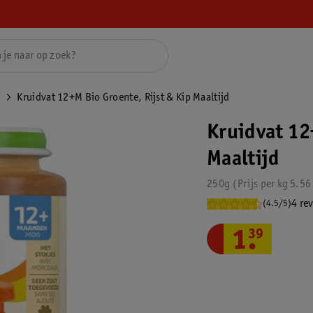
n
Kruidvat 12+M Bio Groente, Rijst & Kip Maaltijd
Kruidvat 12
Maaltijd
250g
Prijs per
kg
5.56
4 re
(4.5/5)
1
.
39