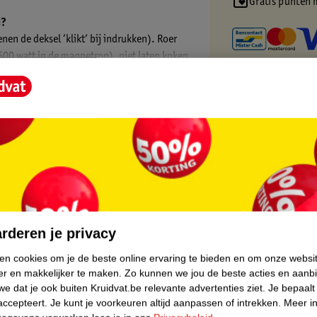
Gratis punten 
d?
en de deksel ‘klikt’ bij indrukken). Roer
00 watt in de magnetron), niet laten koken.
kast, al opgewarmde voeding niet bewaren.
core.
rderen je privacy
ken cookies om je de beste online ervaring te bieden en om onze websi
er en makkelijker te maken.
Zo kunnen we jou de beste acties en aanb
e dat je ook buiten Kruidvat.be relevante advertenties ziet.
Je bepaalt
accepteert.
Je kunt je voorkeuren altijd aanpassen of intrekken.
Meer in