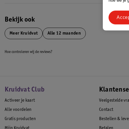
hoe we je 
Acce
Bekijk ook
Meer
Kruidvat
Alle 12 maanden
Hoe controleren wij de reviews?
Kruidvat Club
Klantense
Activeer je kaart
Veelgestelde vr
Alle voordelen
Contact
Gratis producten
Bestellen & lev
Mijn Kruidvat
Betalen