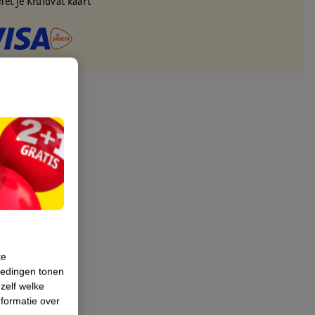
met je Kruidvat kaart
te
iedingen tonen
 zelf welke
formatie over