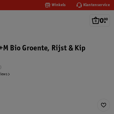
Winkels
Klantenservice
0
.
00
+M Bio Groente, Rijst & Kip
views