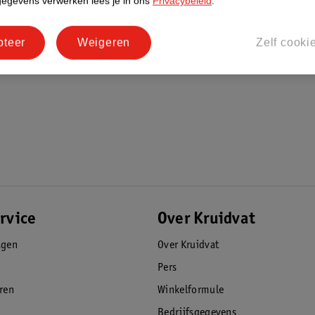
gegevens verwerken lees je in ons
Privacybeleid
.
pteer
Weigeren
Zelf cooki
rvice
Over Kruidvat
agen
Over Kruidvat
Pers
eren
Winkelformule
Bedrijfsgegevens