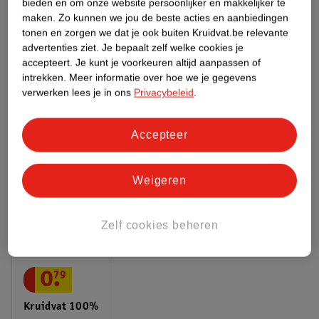
Bestel & Bezorginformatie
bieden en om onze website persoonlijker en makkelijker te
maken.
Zo kunnen we jou de beste acties en aanbiedingen
tonen en zorgen we dat je ook buiten Kruidvat.be relevante
advertenties ziet.
Je bepaalt zelf welke cookies je
Bekijk ook
accepteert.
Je kunt je voorkeuren altijd aanpassen of
intrekken.
Meer informatie over hoe we je gegevens
Meer
Kruidvat
Alle Wattenschijfjes en staafjes
verwerken lees je in ons
Privacybeleid
.
Hoe controleren wij de reviews?
Accepteer
ANDEREN KOCHTEN OOK
Weigeren
Zelf cookies beheren
0
.
79
Kruidvat 100%