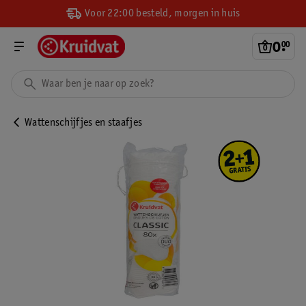
Voor 22:00 besteld, morgen in huis
0
.
00
Wattenschijfjes en staafjes