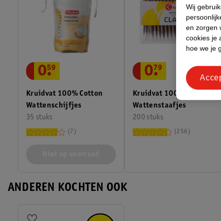
Wij gebrui
persoonlijk
en zorgen w
cookies je 
hoe we je 
0
.
59
0
.
79
Acce
Kruidvat 100% Cotton
Kruidvat 100% Cotton
Wattenschijfjes
Wattenstaafjes
35 stuks
200 stuks
7
256
Niet op voorraad
ANDEREN KOCHTEN OOK