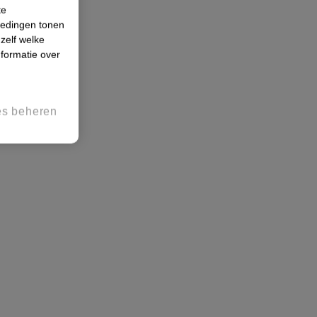
te
iedingen tonen
 zelf welke
formatie over
es beheren