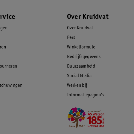
rvice
Over Kruidvat
agen
Over Kruidvat
Pers
eren
Winkelformule
Bedrijfsgegevens
tourneren
Duurzaamheid
Social Media
rschuwingen
Werken bij
Informatiepagina's