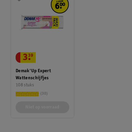
3
.
39
Demak'Up Expert
Wattenschijfjes
108 stuks
30
Niet op voorraad