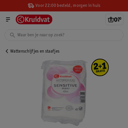
Voor 22:00 besteld, morgen in huis
0
.
00
Wattenschijfjes en staafjes