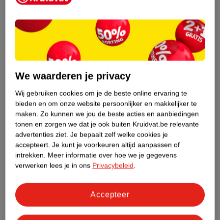
Etiketinformatie
Nature Impact Score
Rood (-) = hoge impact op het milieu.
We waarderen je privacy
Groen (+) = lage impact op het milieu.
Gebaseerd op wereldwijde
Wij gebruiken cookies om je de beste online ervaring te
bieden en om onze website persoonlijker en makkelijker te
gemiddelden.
maken.
Zo kunnen we jou de beste acties en aanbiedingen
tonen en zorgen we dat je ook buiten Kruidvat.be relevante
Nature Impact Score: 24%
advertenties ziet.
Je bepaalt zelf welke cookies je
Gemiddelde voor Algemene Lichaamsverzorging: 36%
accepteert.
Je kunt je voorkeuren altijd aanpassen of
Hogere score betekent lagere impact
intrekken.
Meer informatie over hoe we je gegevens
verwerken lees je in ons
Privacybeleid
.
Bestel & Bezorginformatie
Accepteer
Bekijk ook