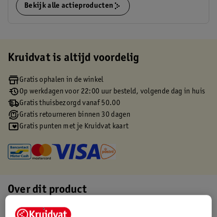
Bekijk alle actieproducten
Kruidvat is altijd voordelig
Gratis ophalen in de winkel
Op werkdagen voor 22:00 uur besteld, volgende dag in huis
Gratis thuisbezorgd vanaf 50.00
Gratis retourneren binnen 30 dagen
Gratis punten met je Kruidvat kaart
Over dit product
Productinformatie