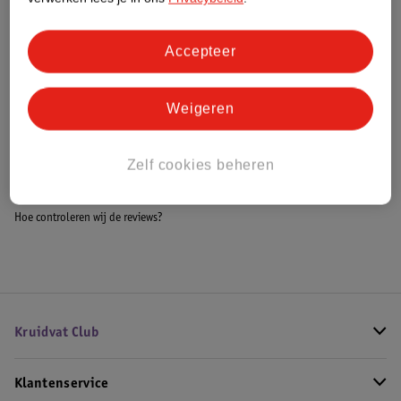
Accepteer
Bestel & Bezorginformatie
Weigeren
Bekijk ook
Zelf cookies beheren
Meer
Kruidvat
Alle Maandverband
Hoe controleren wij de reviews?
Kruidvat Club
Klantenservice