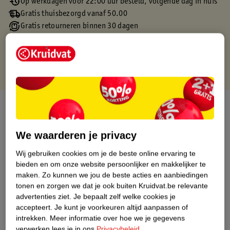
Op werkdagen voor 22:00 uur besteld, volgende dag in huis
Gratis thuisbezorgd vanaf 50.00
Gratis retourneren binnen 30 dagen
Gratis punten met je Kruidvat kaart
Over dit product
Productinformatie
We waarderen je privacy
Wij gebruiken cookies om je de beste online ervaring te
Etiketinformatie
bieden en om onze website persoonlijker en makkelijker te
maken.
Zo kunnen we jou de beste acties en aanbiedingen
tonen en zorgen we dat je ook buiten Kruidvat.be relevante
Nature Impact Score
advertenties ziet.
Je bepaalt zelf welke cookies je
Dit product heeft (nog) geen Nature
accepteert.
Je kunt je voorkeuren altijd aanpassen of
Impact Score.
intrekken.
Meer informatie over hoe we je gegevens
Meer informatie
verwerken lees je in ons
Privacybeleid
.