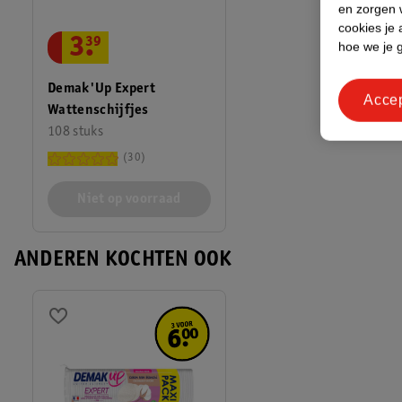
en zorgen w
cookies je 
3
.
39
hoe we je 
Demak'Up Expert
Acce
Wattenschijfjes
108 stuks
30
Niet op voorraad
ANDEREN KOCHTEN OOK