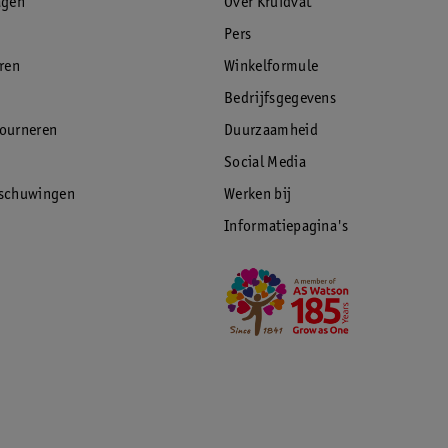
agen
Over Kruidvat
Pers
eren
Winkelformule
Bedrijfsgegevens
tourneren
Duurzaamheid
Social Media
rschuwingen
Werken bij
Informatiepagina's