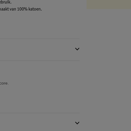
ebruik.
emaakt van 100% katoen.
core.