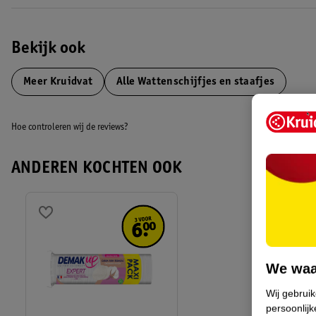
Bekijk ook
Meer
Kruidvat
Alle Wattenschijfjes en staafjes
Hoe controleren wij de reviews?
ANDEREN KOCHTEN OOK
We waa
Wij gebrui
persoonlijk