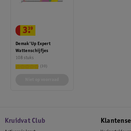
3
.
39
Demak'Up Expert
Wattenschijfjes
108 stuks
30
Niet op voorraad
Kruidvat Club
Klantense