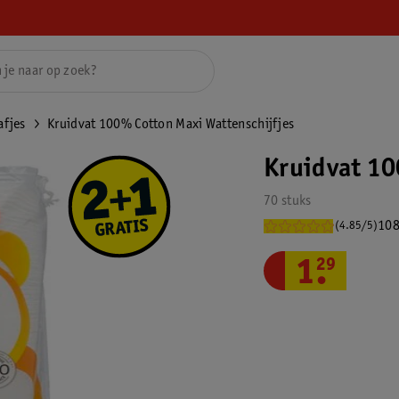
afjes
Kruidvat 100% Cotton Maxi Wattenschijfjes
Kruidvat 10
70 stuks
108
(4.85/5)
1
.
29