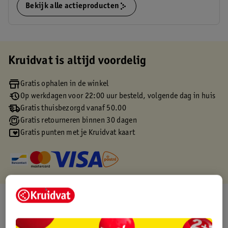
Bekijk alle actieproducten
Kruidvat is altijd voordelig
Gratis ophalen in de winkel
Op werkdagen voor 22:00 uur besteld, volgende dag in huis
Gratis thuisbezorgd vanaf 50.00
Gratis retourneren binnen 30 dagen
Gratis punten met je Kruidvat kaart
Over dit product
Productinformatie