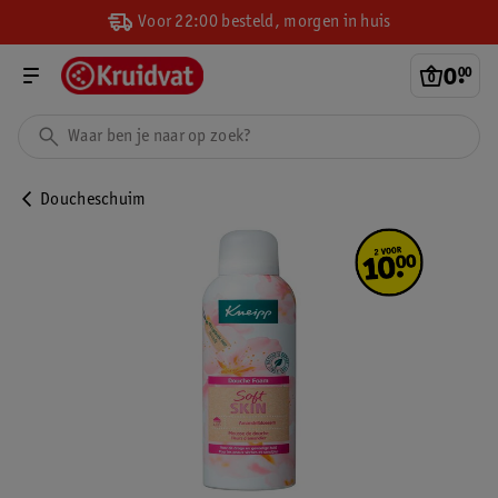
Voor 22:00 besteld, morgen in huis
0
.
00
Doucheschuim