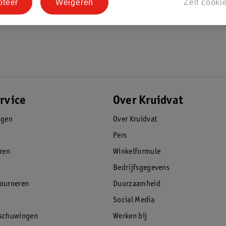
pteer
Weigeren
Zelf cooki
rvice
Over Kruidvat
agen
Over Kruidvat
Pers
eren
Winkelformule
Bedrijfsgegevens
tourneren
Duurzaamheid
Social Media
rschuwingen
Werken bij