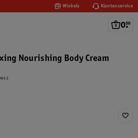
Winkels
Klantenservice
0
.
00
xing Nourishing Body Cream
ews