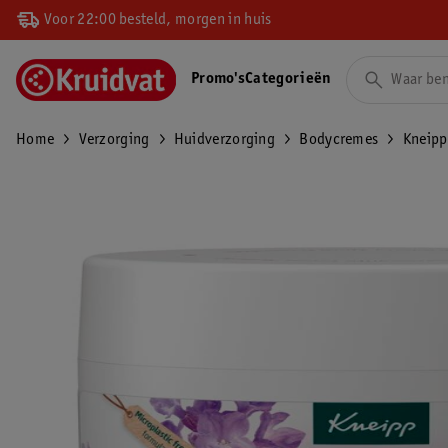
Voor 22:00 besteld, morgen in huis
Promo's
Categorieën
Home
Verzorging
Huidverzorging
Bodycremes
Kneipp