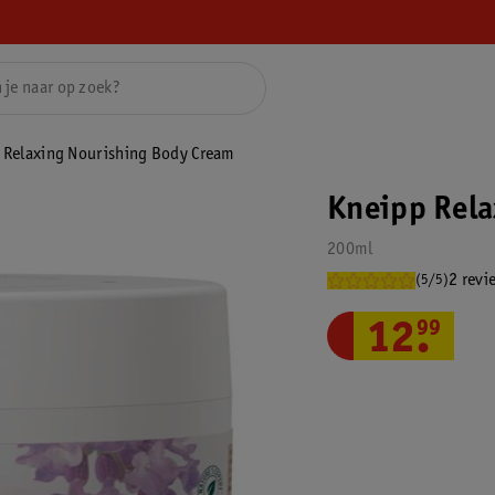
 Relaxing Nourishing Body Cream
Kneipp Rela
200ml
2 revi
(5/5)
12
.
99