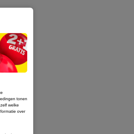
te
iedingen tonen
 zelf welke
formatie over