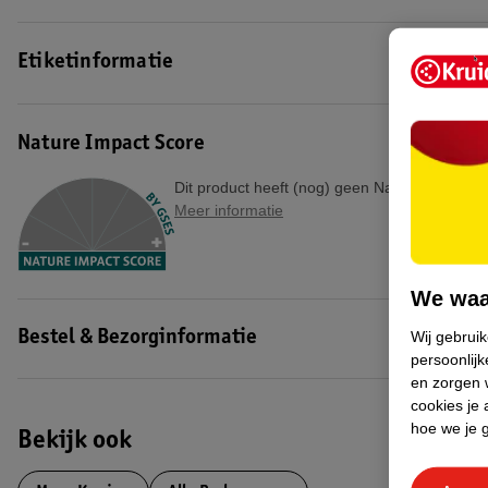
Etiketinformatie
Nature Impact Score
Dit product heeft (nog) geen Nature Impact S
Meer informatie
We waa
Wij gebrui
Bestel & Bezorginformatie
persoonlijk
en zorgen w
cookies je 
hoe we je 
Bekijk ook