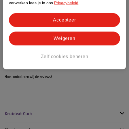
verwerken lees je in ons
Privacybeleid
.
Meer informatie
Accepteer
Bestel & Bezorginformatie
Weigeren
Bekijk ook
Zelf cookies beheren
Meer
Kneipp
Alle Badzout
Hoe controleren wij de reviews?
Kruidvat Club