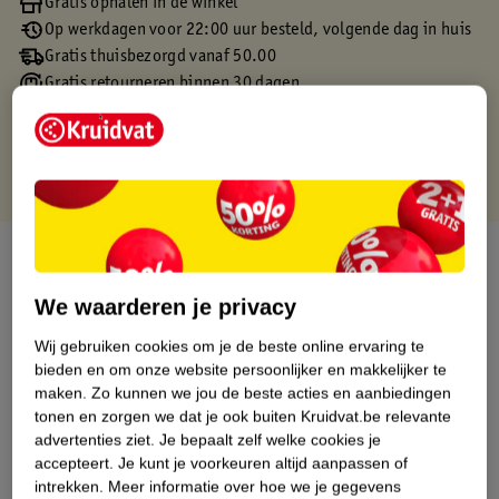
Gratis ophalen in de winkel
Op werkdagen voor 22:00 uur besteld, volgende dag in huis
Gratis thuisbezorgd vanaf 50.00
Gratis retourneren binnen 30 dagen
Gratis punten met je Kruidvat kaart
Over dit product
We waarderen je privacy
Productinformatie
Wij gebruiken cookies om je de beste online ervaring te
bieden en om onze website persoonlijker en makkelijker te
Etiketinformatie
maken.
Zo kunnen we jou de beste acties en aanbiedingen
tonen en zorgen we dat je ook buiten Kruidvat.be relevante
Nature Impact Score
advertenties ziet.
Je bepaalt zelf welke cookies je
accepteert.
Je kunt je voorkeuren altijd aanpassen of
Dit product heeft (nog) geen Nature
intrekken.
Meer informatie over hoe we je gegevens
Impact Score.