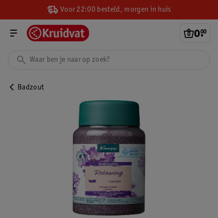
Voor 22:00 besteld, morgen in huis
0
.
00
Badzout