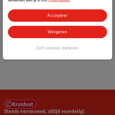
verwerken lees je in ons
Privacybeleid
.
Over Kruidvat
Accepteer
Weigeren
Zelf cookies beheren
Steeds verrassend, altijd voordelig!