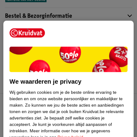
Bestel & Bezorginformatie
Bekijk ook
Meer
Kneipp Men
Alle Geschenkset voor hem
Hoe controleren wij de reviews?
We waarderen je privacy
Wij gebruiken cookies om je de beste online ervaring te
bieden en om onze website persoonlijker en makkelijker te
maken.
Zo kunnen we jou de beste acties en aanbiedingen
Kruidvat Club
tonen en zorgen we dat je ook buiten Kruidvat.be relevante
advertenties ziet.
Je bepaalt zelf welke cookies je
accepteert.
Je kunt je voorkeuren altijd aanpassen of
Klantenservice
intrekken.
Meer informatie over hoe we je gegevens