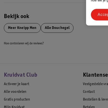
hoe we je 
EAN code:4008233161990
Acce
Bekijk ook
Meer
Kneipp Men
Alle Douchegel
Hoe controleren wij de reviews?
Kruidvat Club
Klantense
Activeer je kaart
Veelgestelde vr
Alle voordelen
Contact
Gratis producten
Bestellen & lev
Mijn Kruidvat
Betalen