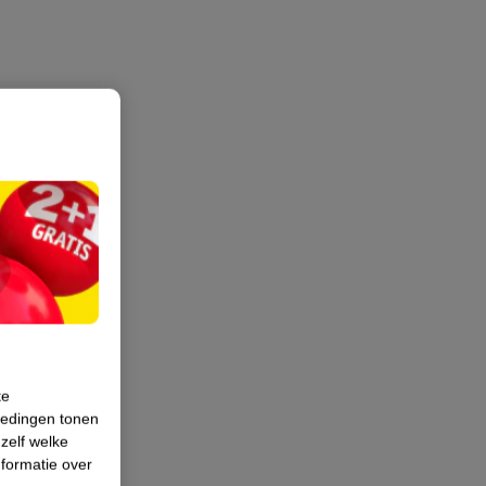
te
iedingen tonen
 zelf welke
formatie over