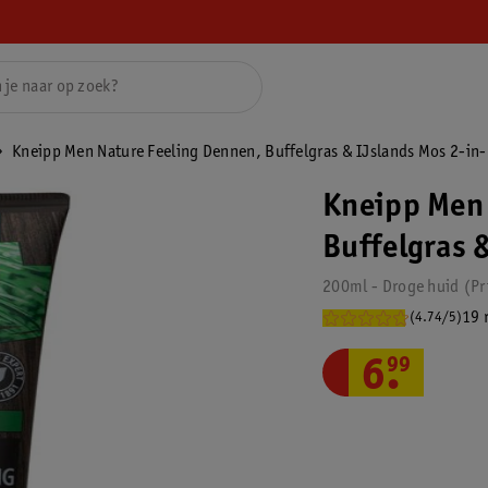
Kneipp Men Nature Feeling Dennen, Buffelgras & IJslands Mos 2-in
Kneipp Men 
Buffelgras 
200ml - Droge huid
Pr
19 
(4.74/5)
6
.
99