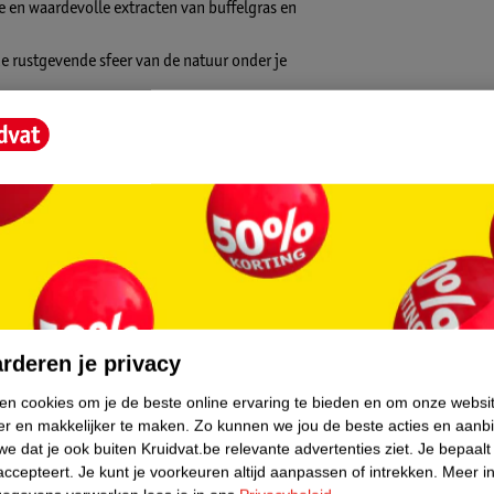
 en waardevolle extracten van buffelgras en
de rustgevende sfeer van de natuur onder je
heeft een voedende formule die je
ert je huidgevoel tijdens en na het
ouche is geschikt voor alle huidtypen.
as & IJslands Mos 2-in-1 Douche:
core.
rderen je privacy
ken cookies om je de beste online ervaring te bieden en om onze websi
er en makkelijker te maken.
Zo kunnen we jou de beste acties en aanb
e dat je ook buiten Kruidvat.be relevante advertenties ziet.
Je bepaalt
accepteert.
Je kunt je voorkeuren altijd aanpassen of intrekken.
Meer in