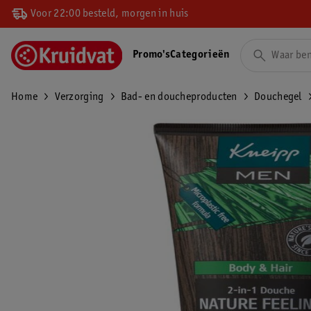
Voor 22:00 besteld, morgen in huis
Promo's
Categorieën
Home
Verzorging
Bad- en doucheproducten
Douchegel