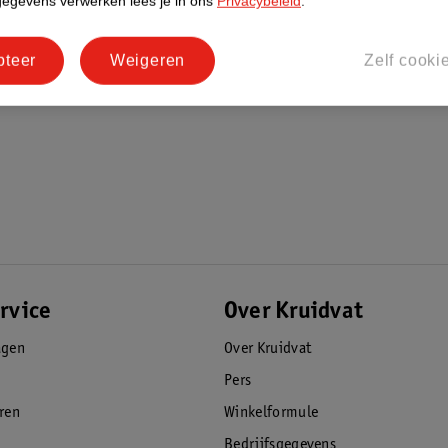
gegevens verwerken lees je in ons
Privacybeleid
.
pteer
Weigeren
Zelf cooki
rvice
Over Kruidvat
agen
Over Kruidvat
Pers
eren
Winkelformule
Bedrijfsgegevens