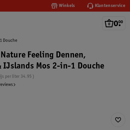
Winkels
Klantenservice
0
.
00
-1 Douche
Nature Feeling Dennen,
& IJslands Mos 2-in-1 Douche
ijs per
liter
34.95
reviews