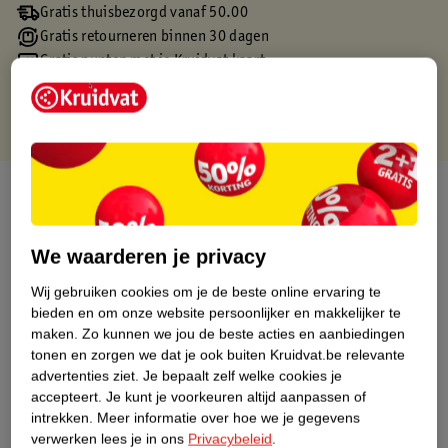
Gratis thuisbezorgd vanaf 50.00
Gratis retourneren binnen 30 dagen
Gratis punten met je Kruidvat kaart
Over dit product
Productinformatie
We waarderen je privacy
Wij gebruiken cookies om je de beste online ervaring te
Etiketinformatie
bieden en om onze website persoonlijker en makkelijker te
maken.
Zo kunnen we jou de beste acties en aanbiedingen
Nature Impact Score
tonen en zorgen we dat je ook buiten Kruidvat.be relevante
advertenties ziet.
Je bepaalt zelf welke cookies je
Dit product heeft (nog) geen Nature
accepteert.
Je kunt je voorkeuren altijd aanpassen of
Impact Score.
intrekken.
Meer informatie over hoe we je gegevens
Meer informatie
verwerken lees je in ons
Privacybeleid
.