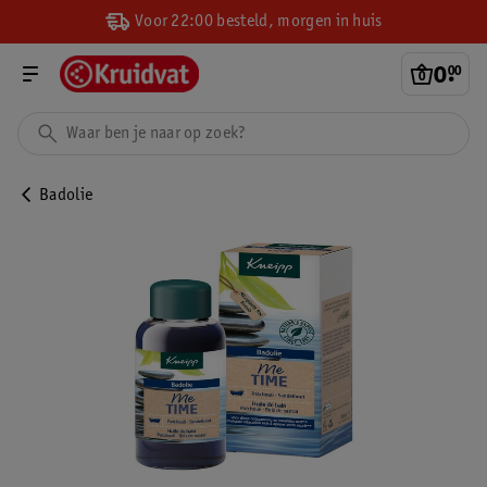
Voor 22:00 besteld, morgen in huis
0
.
00
Badolie