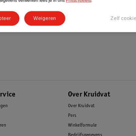
gegevens verwerken lees je in ons
Privacybeleid
.
pteer
Weigeren
Zelf cooki
rvice
Over Kruidvat
agen
Over Kruidvat
Pers
eren
Winkelformule
Bedrijfsgegevens