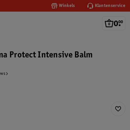
Winkels
Klantenservice
0
.
00
a Protect Intensive Balm
ews