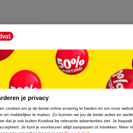
en biedt deze balsem directe verlichting en
.
teert intensief, houdt vocht vast en maakt
entiële vetzuren. Panthenol en vitamine E
core.
d.
rderen je privacy
ken cookies om je de beste online ervaring te bieden en om onze websi
er en makkelijker te maken.
Zo kunnen we jou de beste acties en aanb
e dat je ook buiten Kruidvat.be relevante advertenties ziet.
Je bepaalt
accepteert.
Je kunt je voorkeuren altijd aanpassen of intrekken.
Meer in