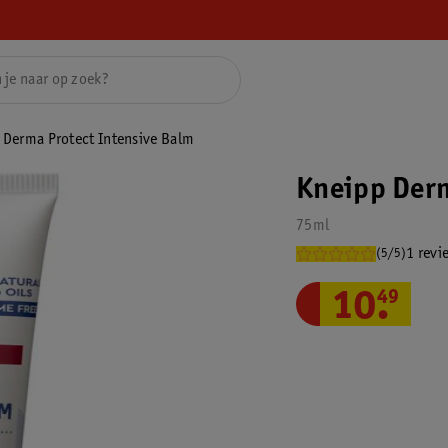
 Derma Protect Intensive Balm
Kneipp Derm
75ml
1 revi
(5/5)
10
.
49