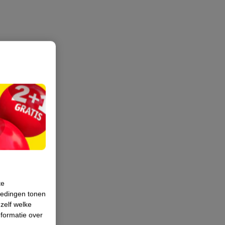
te
iedingen tonen
 zelf welke
formatie over