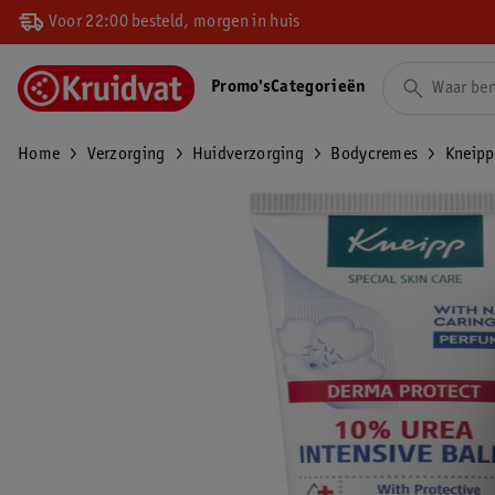
Voor 22:00 besteld, morgen in huis
Promo's
Categorieën
Home
Verzorging
Huidverzorging
Bodycremes
Kneipp