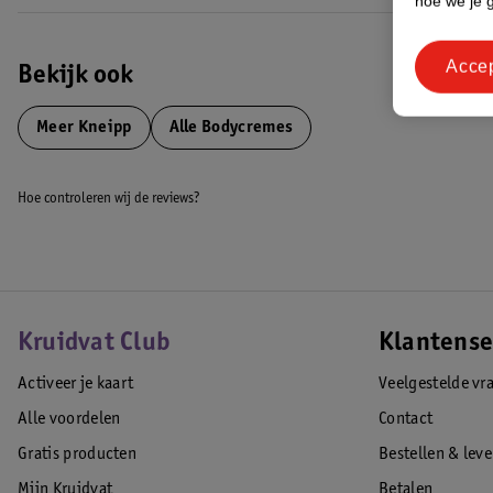
hoe we je 
Acce
Bekijk ook
Meer
Kneipp
Alle Bodycremes
Hoe controleren wij de reviews?
Kruidvat Club
Klantense
Activeer je kaart
Veelgestelde vr
Alle voordelen
Contact
Gratis producten
Bestellen & lev
Mijn Kruidvat
Betalen