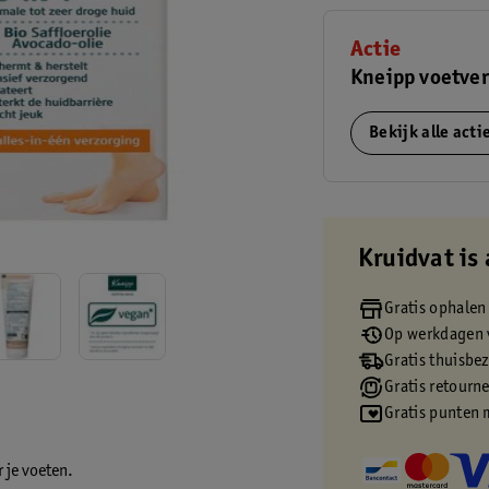
Actie
Kneipp voetve
Bekijk alle act
Kruidvat is 
Gratis ophalen
Op werkdagen v
Gratis thuisbe
Gratis retourn
Gratis punten 
 je voeten.