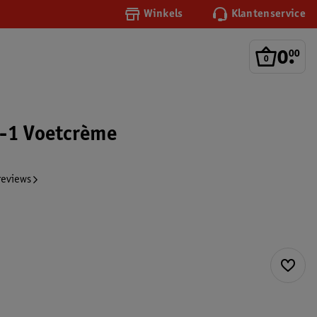
Winkels
Klantenservice
0
.
00
-1 Voetcrème
reviews