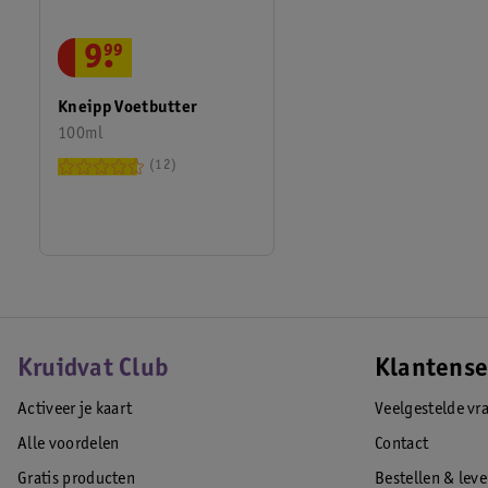
9
.
99
Kneipp Voetbutter
100ml
12
Kruidvat Club
Klantense
Activeer je kaart
Veelgestelde vr
Alle voordelen
Contact
Gratis producten
Bestellen & lev