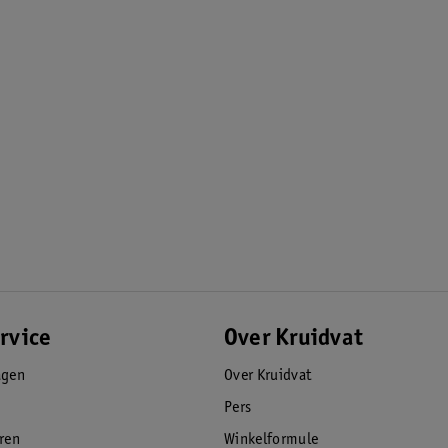
rvice
Over Kruidvat
agen
Over Kruidvat
Pers
eren
Winkelformule