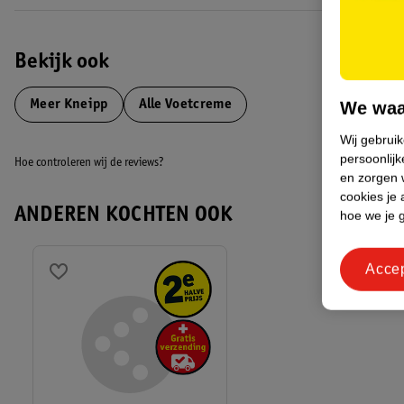
• Met huidkalmerende dexpanthenol
• Vegan: er zijn geen dierlijke ingrediënten toegevoegd aan dit produc
• Succesvol dermatologisch getest
Bekijk ook
• Met actieve natuurlijke werkstoffen
Meer
Kneipp
Alle Voetcreme
We waa
De voetcrème is geschikt voor diabetici.
Wij gebrui
EAN code:4008233143187
persoonlijk
Hoe controleren wij de reviews?
en zorgen w
cookies je 
ANDEREN KOCHTEN OOK
hoe we je 
Acce