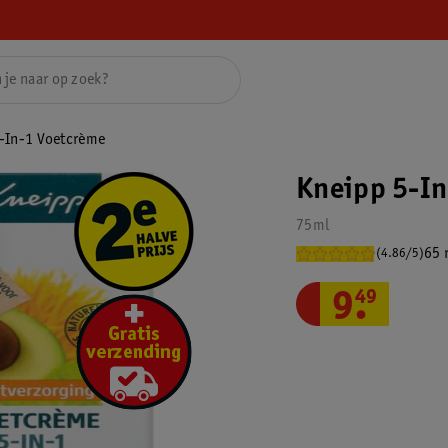
-In-1 Voetcrème
Kneipp 5-In
75ml
65 
(4.86/5)
9
.
49