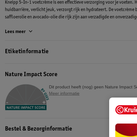
Kneipp 5-In-1 voetcrème is een effectieve verzorging voor je voeten. Hi
huidbarrière, verlicht jeuk, verzorgt rijk en hydrateert. De voetcrème
saffloerolie en avocado-olie die rijk zijn aan verzadigde en onverzadi
De natuurlijke ingrediënten helpen om je huidbarrière te versterken. V
Lees meer
unieke 5-in-1 effect van deze voetcrème is aangetoond door middel va
Etiketinformatie
Speciale combinatie van ingrediënten
De voetcrème bevat een speciale combinatie van ingrediënten zoals:
• Huidgerelateerde plantaardige oliën, rijk aan verzadigde en onverz
Nature Impact Score
• Huidkalmerende dexpanthenol
• Barrière-versterkende plantensterolen.
Dit product heeft (nog) geen Nature Impact S
Meer informatie
De voordelen van Kneipp 5-in-1 Voetcrème:
• Beschermt, hydrateert en herstelt
• Intensief verzorgend
• Versterkt je huidbarrière
• Verlicht jeuk
Bestel & Bezorginformatie
• Voedende plantaardige oliën