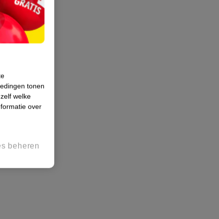
te
iedingen tonen
 zelf welke
formatie over
es beheren