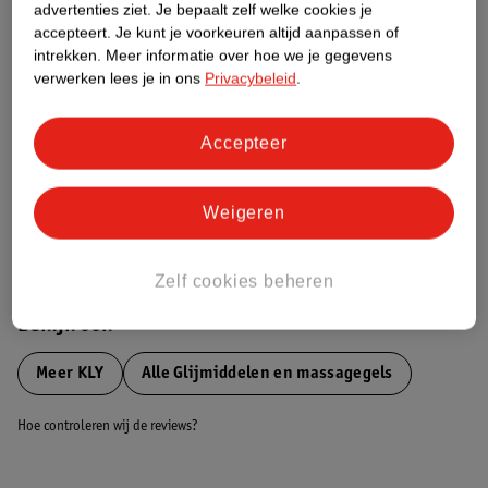
advertenties ziet.
Je bepaalt zelf welke cookies je
Etiketinformatie
accepteert.
Je kunt je voorkeuren altijd aanpassen of
intrekken.
Meer informatie over hoe we je gegevens
Nature Impact Score
verwerken lees je in ons
Privacybeleid
.
Dit product heeft (nog) geen Nature
Impact Score.
Accepteer
Meer informatie
Weigeren
Bestel & Bezorginformatie
Zelf cookies beheren
Bekijk ook
Meer
KLY
Alle Glijmiddelen en massagegels
Hoe controleren wij de reviews?