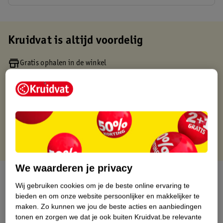
Kruidvat is altijd voordelig
Gratis ophalen in de winkel
Op werkdagen voor 22:00 uur besteld, volgende dag in huis
Gratis thuisbezorgd vanaf 50.00
Gratis retourneren binnen 30 dagen
Gratis punten met je Kruidvat kaart
We waarderen je privacy
Over dit product
Wij gebruiken cookies om je de beste online ervaring te
bieden en om onze website persoonlijker en makkelijker te
Productinformatie
maken.
Zo kunnen we jou de beste acties en aanbiedingen
tonen en zorgen we dat je ook buiten Kruidvat.be relevante