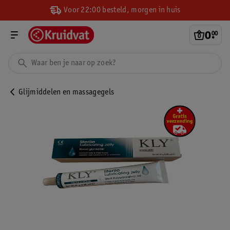
Voor 22:00 besteld, morgen in huis
0
.
00
Glijmiddelen en massagegels