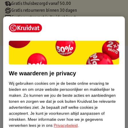
Gratis thuisbezorgd vanaf 50.00
Gratis retourneren binnen 30 dagen
Gratis punten met je Kruidvat kaart
Over dit product
Productinformatie
We waarderen je privacy
Wij gebruiken cookies om je de beste online ervaring te
Etiketinformatie
bieden en om onze website persoonlijker en makkelijker te
maken.
Zo kunnen we jou de beste acties en aanbiedingen
Nature Impact Score
tonen en zorgen we dat je ook buiten Kruidvat.be relevante
advertenties ziet.
Je bepaalt zelf welke cookies je
Dit product heeft (nog) geen Nature
accepteert.
Je kunt je voorkeuren altijd aanpassen of
Impact Score.
intrekken.
Meer informatie over hoe we je gegevens
Meer informatie
verwerken lees je in ons
Privacybeleid
.