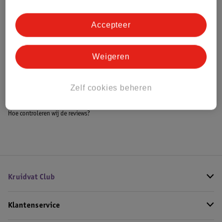
Accepteer
Bestel & Bezorginformatie
Weigeren
Bekijk ook
Zelf cookies beheren
Meer
Kleenex
Alle Tissues en zakdoekjes
Hoe controleren wij de reviews?
Kruidvat Club
Klantenservice