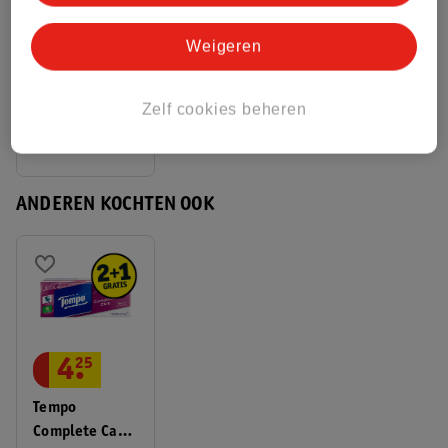
3
.
Blistex
Weigeren
MedPlus
Lippenbalsem
21
Zelf cookies beheren
Stick
ANDEREN KOCHTEN OOK
4
.
25
Tempo
Complete Care