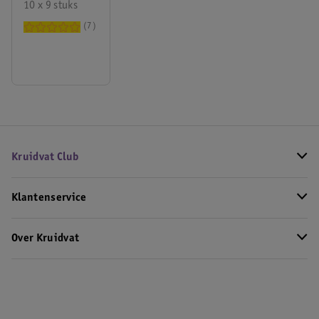
Zakdoekjes
10 x 9 stuks
7
Kruidvat Club
Klantenservice
Over Kruidvat