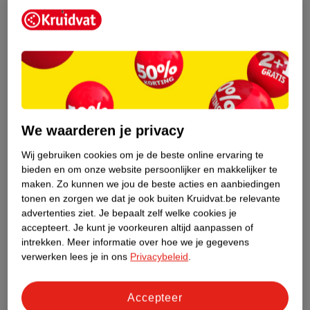
Bestel & Bezorginformatie
Bekijk ook
Meer
Kleenex
Alle Tissues en zakdoekjes
We waarderen je privacy
Wij gebruiken cookies om je de beste online ervaring te
Hoe controleren wij de reviews?
bieden en om onze website persoonlijker en makkelijker te
maken.
Zo kunnen we jou de beste acties en aanbiedingen
ANDEREN KOCHTEN OOK
tonen en zorgen we dat je ook buiten Kruidvat.be relevante
advertenties ziet.
Je bepaalt zelf welke cookies je
accepteert.
Je kunt je voorkeuren altijd aanpassen of
intrekken.
Meer informatie over hoe we je gegevens
verwerken lees je in ons
Privacybeleid
.
Accepteer
99