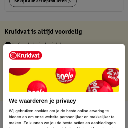
Bekijk alle actieproducten
Kruidvat is altijd voordelig
Gratis ophalen in de winkel
Op werkdagen voor 22:00 uur besteld, volgende dag in huis
Gratis thuisbezorgd vanaf 50.00
Gratis retourneren binnen 30 dagen
Gratis punten met je Kruidvat kaart
We waarderen je privacy
Over dit product
Wij gebruiken cookies om je de beste online ervaring te
bieden en om onze website persoonlijker en makkelijker te
Productinformatie
maken.
Zo kunnen we jou de beste acties en aanbiedingen