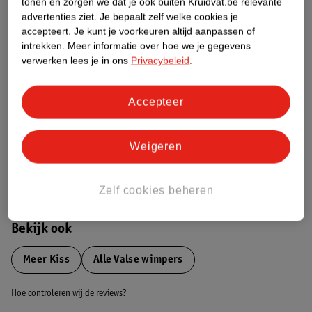
tonen en zorgen we dat je ook buiten Kruidvat.be relevante
advertenties ziet.
Je bepaalt zelf welke cookies je
Etiketinformatie
accepteert.
Je kunt je voorkeuren altijd aanpassen of
intrekken.
Meer informatie over hoe we je gegevens
verwerken lees je in ons
Privacybeleid
.
Nature Impact Score
Dit product heeft (nog) geen Nature
Accepteer
Impact Score.
Meer informatie
Weigeren
Bestel & Bezorginformatie
Zelf cookies beheren
Bekijk ook
Meer
Kiss
Alle Valse wimpers
Hoe controleren wij de reviews?