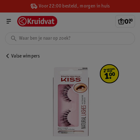
Voor 22:00 besteld, morgen in huis
0
.
00
Valse wimpers