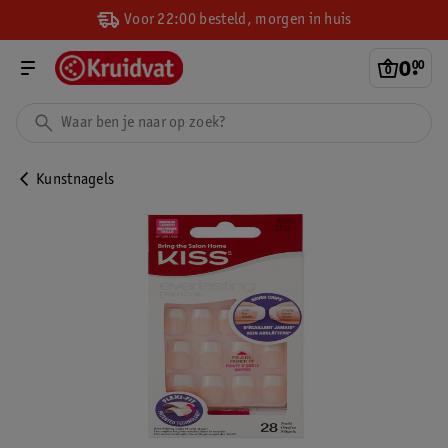
Voor 22:00 besteld, morgen in huis
0
.
00
Kunstnagels