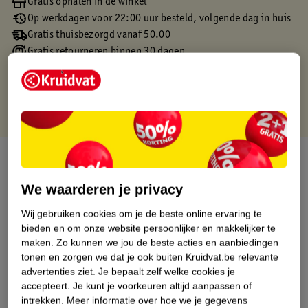
Gratis ophalen in de winkel
Op werkdagen voor 22:00 uur besteld, volgende dag in huis
Gratis thuisbezorgd vanaf 50.00
Gratis retourneren binnen 30 dagen
Gratis punten met je Kruidvat kaart
Over dit product
We waarderen je privacy
Productinformatie
Wij gebruiken cookies om je de beste online ervaring te
bieden en om onze website persoonlijker en makkelijker te
Etiketinformatie
maken.
Zo kunnen we jou de beste acties en aanbiedingen
tonen en zorgen we dat je ook buiten Kruidvat.be relevante
Nature Impact Score
advertenties ziet.
Je bepaalt zelf welke cookies je
accepteert.
Je kunt je voorkeuren altijd aanpassen of
Dit product heeft (nog) geen Nature
intrekken.
Meer informatie over hoe we je gegevens
Impact Score.