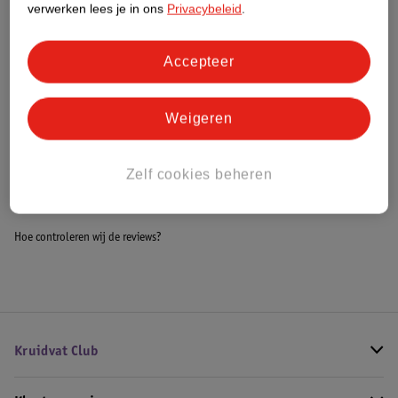
verwerken lees je in ons
Privacybeleid
.
Meer informatie
Accepteer
Bestel & Bezorginformatie
Weigeren
Bekijk ook
Zelf cookies beheren
Meer
Kiss
Alle Kunstnagels
Hoe controleren wij de reviews?
Kruidvat Club