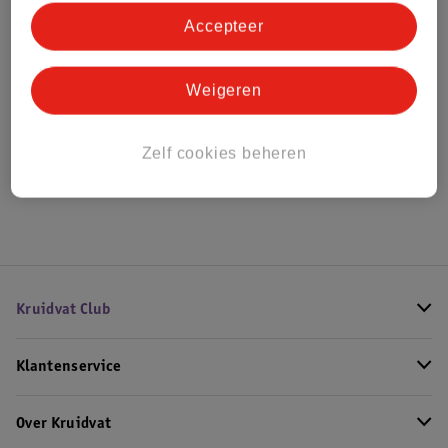
Bestel & Bezorginformatie
Accepteer
Bekijk ook
Weigeren
Meer
Jumbo
Alle Unpublished
Zelf cookies beheren
Hoe controleren wij de reviews?
Kruidvat Club
Klantenservice
Over Kruidvat