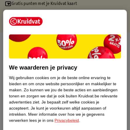
Gratis punten met je Kruidvat kaart
Over dit product
Productinformatie
We waarderen je privacy
Etiketinformatie
Wij gebruiken cookies om je de beste online ervaring te
bieden en om onze website persoonlijker en makkelijker te
Nature Impact Score
maken.
Zo kunnen we jou de beste acties en aanbiedingen
tonen en zorgen we dat je ook buiten Kruidvat.be relevante
Dit product heeft (nog) geen Nature
advertenties ziet.
Je bepaalt zelf welke cookies je
Impact Score.
accepteert.
Je kunt je voorkeuren altijd aanpassen of
Meer informatie
intrekken.
Meer informatie over hoe we je gegevens
verwerken lees je in ons
Privacybeleid
.