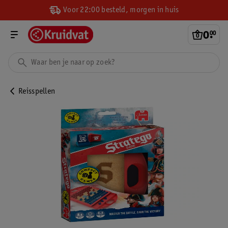
Voor 22:00 besteld, morgen in huis
0
.
00
Reisspellen