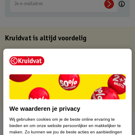
Je e-mailadres
Kruidvat is altijd voordelig
Gratis ophalen in de winkel
Op werkdagen voor 22:00 uur besteld, volgende dag in huis
Gratis thuisbezorgd vanaf 50.00
Gratis retourneren binnen 30 dagen
Gratis punten met je Kruidvat kaart
We waarderen je privacy
Wij gebruiken cookies om je de beste online ervaring te
Over dit product
bieden en om onze website persoonlijker en makkelijker te
maken.
Zo kunnen we jou de beste acties en aanbiedingen
Productinformatie