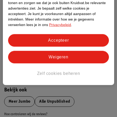
tonen en zorgen we dat je ook buiten Kruidvat.be relevante
advertenties ziet.
Je bepaalt zelf welke cookies je
accepteert.
Je kunt je voorkeuren altijd aanpassen of
Etiketinformatie
intrekken.
Meer informatie over hoe we je gegevens
verwerken lees je in ons
Privacybeleid
.
Nature Impact Score
Dit product heeft (nog) geen Nature
Accepteer
Impact Score.
Meer informatie
Weigeren
Bestel & Bezorginformatie
Zelf cookies beheren
Bekijk ook
Meer
Jumbo
Alle Unpublished
Hoe controleren wij de reviews?