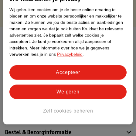
Wij gebruiken cookies om je de beste online ervaring te
bieden en om onze website persoonlijker en makkelijker te
maken.
Zo kunnen we jou de beste acties en aanbiedingen
tonen en zorgen we dat je ook buiten Kruidvat.be relevante
advertenties ziet.
Je bepaalt zelf welke cookies je
Over dit product
accepteert.
Je kunt je voorkeuren altijd aanpassen of
intrekken.
Meer informatie over hoe we je gegevens
Productinformatie
verwerken lees je in ons
Privacybeleid
.
Etiketinformatie
Accepteer
Nature Impact Score
Weigeren
Dit product heeft (nog) geen Nature
Impact Score.
Meer informatie
Zelf cookies beheren
Bestel & Bezorginformatie