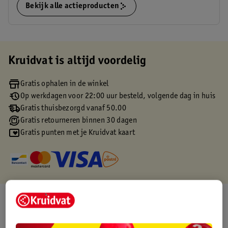
Bekijk alle actieproducten
Kruidvat is altijd voordelig
Gratis ophalen in de winkel
Op werkdagen voor 22:00 uur besteld, volgende dag in huis
Gratis thuisbezorgd vanaf 50.00
Gratis retourneren binnen 30 dagen
Gratis punten met je Kruidvat kaart
Over dit product
Productinformatie