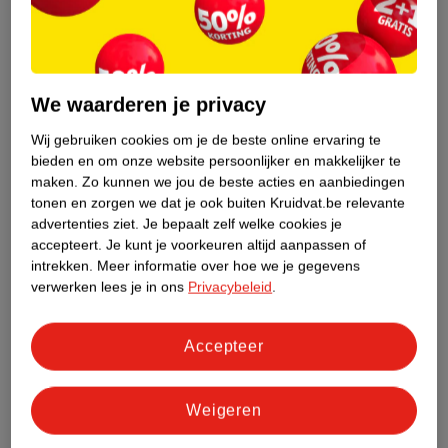
Etiketinformatie
We waarderen je privacy
Nature Impact Score
Dit product heeft (nog) geen Nature
Wij gebruiken cookies om je de beste online ervaring te
Impact Score.
bieden en om onze website persoonlijker en makkelijker te
Meer informatie
maken.
Zo kunnen we jou de beste acties en aanbiedingen
tonen en zorgen we dat je ook buiten Kruidvat.be relevante
advertenties ziet.
Je bepaalt zelf welke cookies je
accepteert.
Je kunt je voorkeuren altijd aanpassen of
Bestel & Bezorginformatie
intrekken.
Meer informatie over hoe we je gegevens
verwerken lees je in ons
Privacybeleid
.
Bekijk ook
Accepteer
Meer
John Frieda
Alle Shampoo
Weigeren
Hoe controleren wij de reviews?