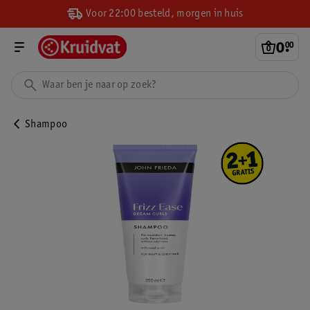
Voor 22:00 besteld, morgen in huis
0
.
00
Shampoo