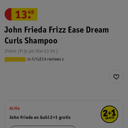
13
.
49
John Frieda Frizz Ease Dream
Curls Shampoo
250ml
Prijs per
liter
53.96
214 reviews
(4.5/5)
Actie
John Frieda en Guhl 2+1 gratis