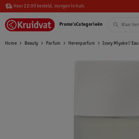
Voor 22:00 besteld, morgen in huis
Promo's
Categorieën
Home
Beauty
Parfum
Herenparfum
Issey Miyake l'Ea