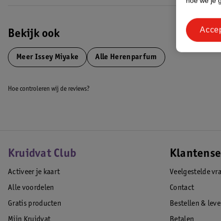
hoe we je 
Acce
Bekijk ook
Meer
Issey Miyake
Alle Herenparfum
Hoe controleren wij de reviews?
Kruidvat Club
Klantense
Activeer je kaart
Veelgestelde vr
Alle voordelen
Contact
Gratis producten
Bestellen & lev
Mijn Kruidvat
Betalen