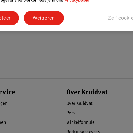
gegevens verwerken lees je in ons
Privacybeleid
.
pteer
Weigeren
Zelf cooki
rvice
Over Kruidvat
agen
Over Kruidvat
Pers
eren
Winkelformule
Bedrijfsgegevens