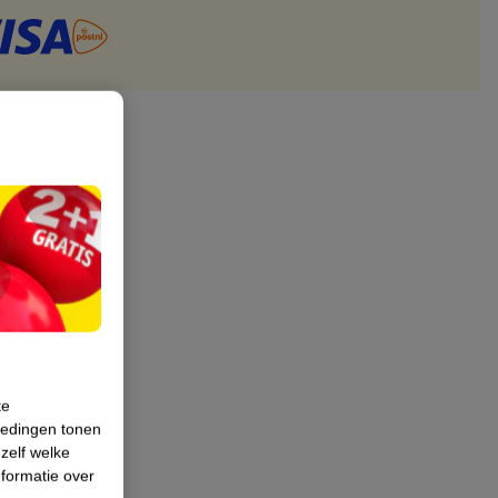
te
iedingen tonen
 zelf welke
formatie over