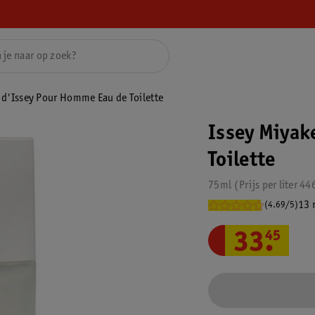
u d'Issey Pour Homme Eau de Toilette
Issey Miyak
Toilette
75ml
Prijs per
liter
44
13 
(4.69/5)
33
.
45