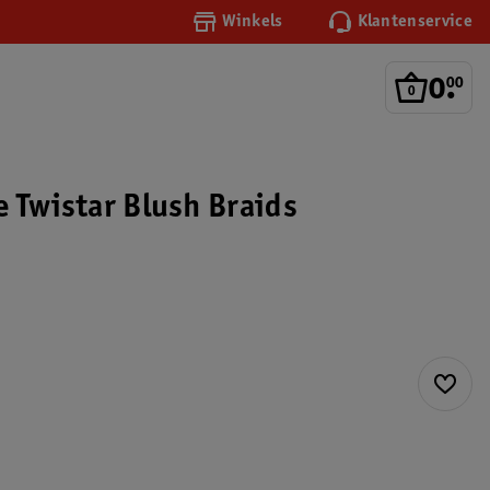
Winkels
Klantenservice
0
.
00
e Twistar Blush Braids