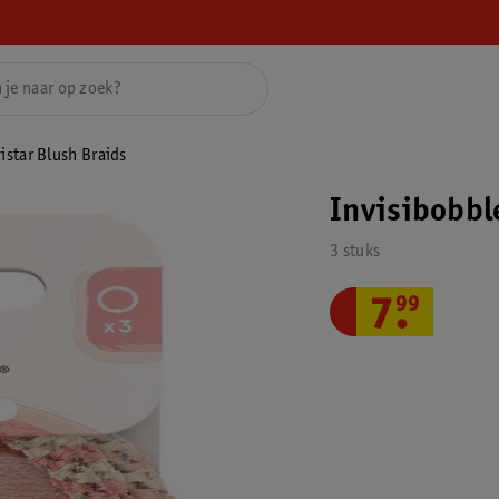
istar Blush Braids
Invisibobbl
3 stuks
7
.
99