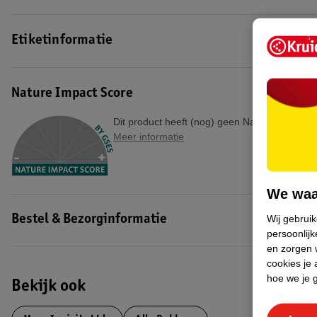
Etiketinformatie
Nature Impact Score
Dit product heeft (nog) geen Nature Impact S
Meer informatie
We waa
Wij gebrui
Bestel & Bezorginformatie
persoonlijk
en zorgen w
cookies je 
hoe we je 
Bekijk ook