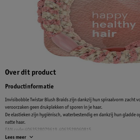
Over dit product
Productinformatie
Invisibobble Twistar Blush Braids zijn dankzij hun spiraalvorm zacht vo
veroorzaken geen drukplekken of sporen in je haar.
De elastieken zijn hygiënisch, waterbestendig en dankzij hun gladde opp
natte haar.
EAN code:4063528079619,4063528060815
Lees meer