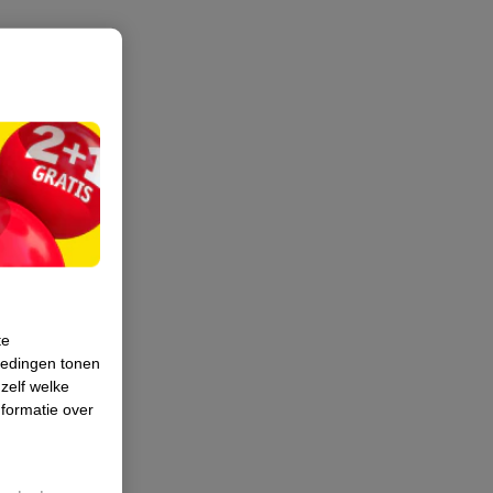
te
iedingen tonen
 zelf welke
formatie over