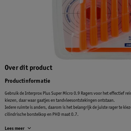
Over dit product
Productinformatie
Gebruik de Interprox Plus Super Micro 0.9 Ragers voor het effectief re
kiezen, daar waar gaatjes en tandvleesontstekingen ontstaan.
Iedere ruimte is anders, daarom is het belangrijk de juiste rager te ki
cilindrische borstelkop en PHD maat 0.7.
De voordelen van de Interprox Plus Super Micro 0.9 Ragers:
Lees meer