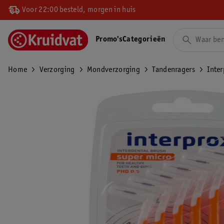
Voor 22:00 besteld, morgen in huis
Promo's
Categorieën
Home
Verzorging
Mondverzorging
Tandenragers
Inter