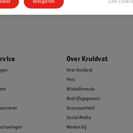
pteer
Weigeren
Zelf cooki
als gaatjes (cariës),
 (halitose).
rvice
Over Kruidvat
agen
Over Kruidvat
Pers
eren
Winkelformule
Bedrijfsgegevens
tourneren
Duurzaamheid
Social Media
rschuwingen
Werken bij