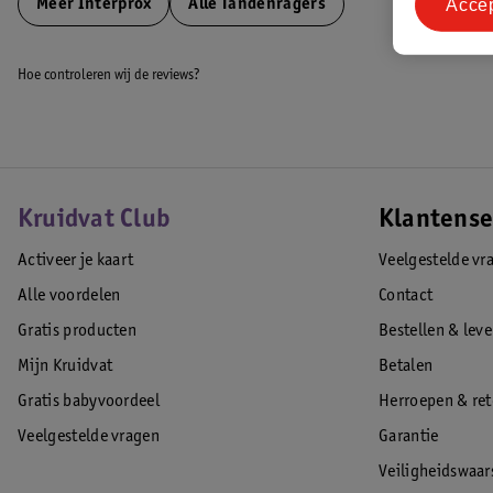
Acce
Meer
Interprox
Alle Tandenragers
Tandplak in de interdentale ruimte kan mondproblemen veroorzaken, zo
tandvleesontstekingen (gingivitis of parodontitis) en een slechte adem
Hoe controleren wij de reviews?
EAN code:8427426006300
Kruidvat Club
Klantense
Activeer je kaart
Veelgestelde vr
Alle voordelen
Contact
Gratis producten
Bestellen & lev
Mijn Kruidvat
Betalen
Gratis babyvoordeel
Herroepen & re
Veelgestelde vragen
Garantie
Veiligheidswaa