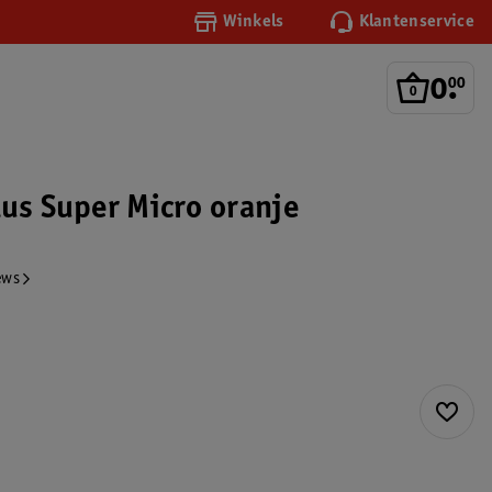
Winkels
Klantenservice
0
.
00
lus Super Micro oranje
ews