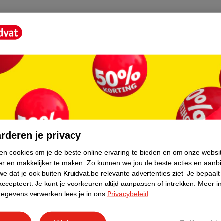
n kiezen
n en mee te nemen
ingen
core.
sen je tanden of kiezen (je voelt enige
rderen je privacy
t borsteltje af. Herhaal deze stappen bij
.
ken cookies om je de beste online ervaring te bieden en om onze websi
er en makkelijker te maken.
Zo kunnen we jou de beste acties en aanb
e dat je ook buiten Kruidvat.be relevante advertenties ziet.
Je bepaalt
accepteert.
Je kunt je voorkeuren altijd aanpassen of intrekken.
Meer in
s en is speciaal ontworpen voor het
gegevens verwerken lees je in ons
Privacybeleid
.
lleen reinig je 60% van het totale
 de zogenoemde interdentale ruimte.