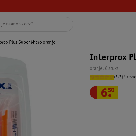
prox Plus Super Micro oranje
Interprox P
oranje, 6 stuks
2 revi
(5/5)
6
.
50