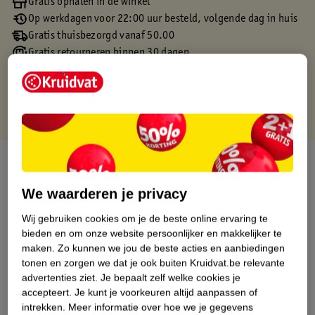
Gratis ophalen in de winkel
Op werkdagen voor 22:00 uur besteld, volgende dag in huis
Gratis thuisbezorgd vanaf 50.00
Gratis retourneren binnen 30 dagen
Gratis punten met je Kruidvat kaart
Over dit product
We waarderen je privacy
Productinformatie
Wij gebruiken cookies om je de beste online ervaring te
bieden en om onze website persoonlijker en makkelijker te
Etiketinformatie
maken.
Zo kunnen we jou de beste acties en aanbiedingen
tonen en zorgen we dat je ook buiten Kruidvat.be relevante
Nature Impact Score
advertenties ziet.
Je bepaalt zelf welke cookies je
accepteert.
Je kunt je voorkeuren altijd aanpassen of
Dit product heeft (nog) geen Nature
intrekken.
Meer informatie over hoe we je gegevens
Impact Score.