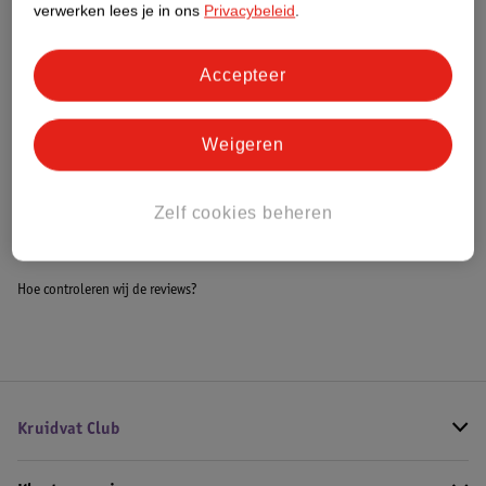
verwerken lees je in ons
Privacybeleid
.
Meer informatie
Accepteer
Bestel & Bezorginformatie
Weigeren
Bekijk ook
Zelf cookies beheren
Meer
Identity Games
Alle Kaartspellen
Hoe controleren wij de reviews?
Kruidvat Club