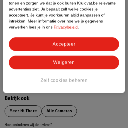
tonen en zorgen we dat je ook buiten Kruidvat.be relevante
advertenties ziet.
Je bepaalt zelf welke cookies je
accepteert.
Je kunt je voorkeuren altijd aanpassen of
Etiketinformatie
intrekken.
Meer informatie over hoe we je gegevens
verwerken lees je in ons
Privacybeleid
.
Nature Impact Score
Dit product heeft (nog) geen Nature
Accepteer
Impact Score.
Meer informatie
Weigeren
Bestel & Bezorginformatie
Zelf cookies beheren
Bekijk ook
Meer
Hi There
Alle Cameras
Hoe controleren wij de reviews?