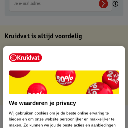
Je e-mailadres
Kruidvat is altijd voordelig
Gratis ophalen in de winkel
Op werkdagen voor 22:00 uur besteld, volgende dag in huis
Gratis thuisbezorgd vanaf 50.00
Gratis retourneren binnen 30 dagen
Gratis punten met je Kruidvat kaart
We waarderen je privacy
Wij gebruiken cookies om je de beste online ervaring te
Over dit product
bieden en om onze website persoonlijker en makkelijker te
maken.
Zo kunnen we jou de beste acties en aanbiedingen
Productinformatie