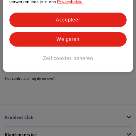
verwerken lees je in ons
Privacybeleid
.
Meer informatie
Accepteer
Bestel & Bezorginformatie
Weigeren
Bekijk ook
Zelf cookies beheren
Meer
Harpic
Alle Toiletblokken
Hoe controleren wij de reviews?
Kruidvat Club
Klantenservice