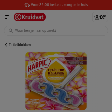
Voor 22:00 besteld, morgen in huis
0
.
00
Toiletblokken