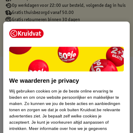
Op werkdagen voor 22:00 uur besteld, volgende dag in huis
Gratis thuisbezorgd vanaf 50.00
Gratis retourneren binnen 30 dagen
Gratis punten met je Kruidvat kaart
Over dit product
Productinformatie
We waarderen je privacy
Wij gebruiken cookies om je de beste online ervaring te
Etiketinformatie
bieden en om onze website persoonlijker en makkelijker te
maken.
Zo kunnen we jou de beste acties en aanbiedingen
tonen en zorgen we dat je ook buiten Kruidvat.be relevante
Nature Impact Score
advertenties ziet.
Je bepaalt zelf welke cookies je
accepteert.
Je kunt je voorkeuren altijd aanpassen of
Dit product heeft (nog) geen Nature
intrekken.
Meer informatie over hoe we je gegevens
Impact Score.