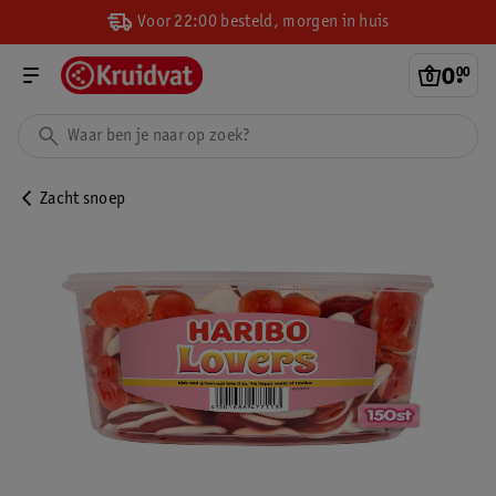
Voor 22:00 besteld, morgen in huis
0
.
00
Zacht snoep