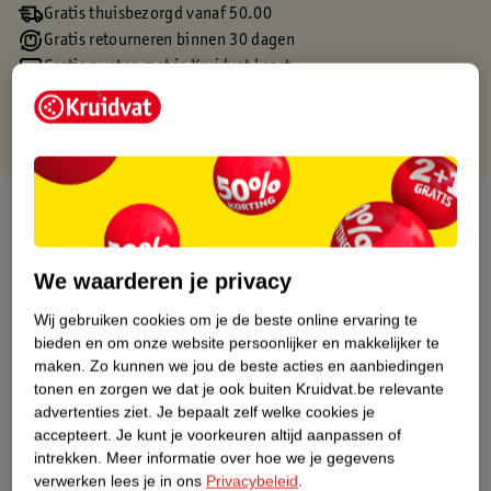
Gratis thuisbezorgd vanaf 50.00
Gratis retourneren binnen 30 dagen
Gratis punten met je Kruidvat kaart
Over dit product
Productinformatie
We waarderen je privacy
Wij gebruiken cookies om je de beste online ervaring te
Etiketinformatie
bieden en om onze website persoonlijker en makkelijker te
maken.
Zo kunnen we jou de beste acties en aanbiedingen
Nature Impact Score
tonen en zorgen we dat je ook buiten Kruidvat.be relevante
advertenties ziet.
Je bepaalt zelf welke cookies je
Dit product heeft (nog) geen Nature
accepteert.
Je kunt je voorkeuren altijd aanpassen of
Impact Score.
intrekken.
Meer informatie over hoe we je gegevens
Meer informatie
verwerken lees je in ons
Privacybeleid
.