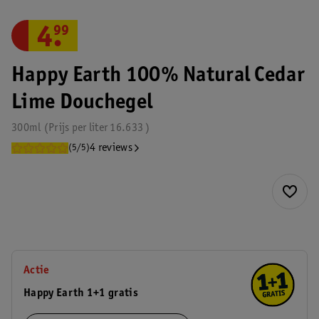
4
.
99
Happy Earth 100% Natural Cedar
Lime Douchegel
300ml
Prijs per
liter
16.633
4 reviews
(5/5)
Actie
Happy Earth 1+1 gratis