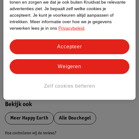
tonen en zorgen we dat je ook buiten Kruidvat.be relevante
advertenties ziet.
Je bepaalt zelf welke cookies je
Etiketinformatie
accepteert.
Je kunt je voorkeuren altijd aanpassen of
intrekken.
Meer informatie over hoe we je gegevens
verwerken lees je in ons
Privacybeleid
.
Nature Impact Score
Dit product heeft (nog) geen Nature
Accepteer
Impact Score.
Meer informatie
Weigeren
Bestel & Bezorginformatie
Zelf cookies beheren
Bekijk ook
Meer
Happy Earth
Alle Douchegel
Hoe controleren wij de reviews?