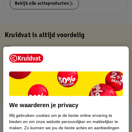
Bekijk alle actieproducten
Kruidvat is altijd voordelig
Gratis ophalen in de winkel
Op werkdagen voor 22:00 uur besteld, volgende dag in huis
Gratis thuisbezorgd vanaf 50.00
Gratis retourneren binnen 30 dagen
Gratis punten met je Kruidvat kaart
We waarderen je privacy
Over dit product
Wij gebruiken cookies om je de beste online ervaring te
bieden en om onze website persoonlijker en makkelijker te
maken.
Zo kunnen we jou de beste acties en aanbiedingen
Productinformatie