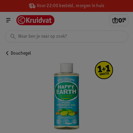
Voor 22:00 besteld, morgen in huis
0
.
00
Douchegel