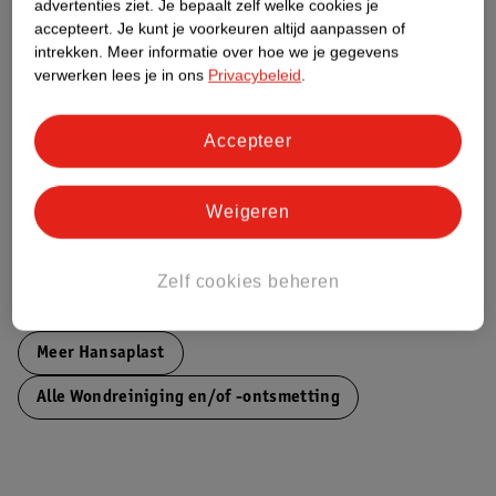
advertenties ziet.
Je bepaalt zelf welke cookies je
accepteert.
Je kunt je voorkeuren altijd aanpassen of
Nature Impact Score
intrekken.
Meer informatie over hoe we je gegevens
verwerken lees je in ons
Privacybeleid
.
Dit product heeft (nog) geen Nature
Impact Score.
Meer informatie
Accepteer
Weigeren
Bestel & Bezorginformatie
Zelf cookies beheren
Bekijk ook
Meer
Hansaplast
Alle Wondreiniging en/of -ontsmetting