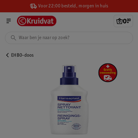
Voor 22:00 besteld, morgen in huis
0
.
00
EHBO-doos