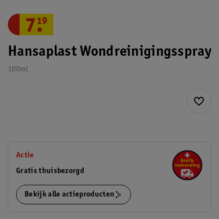
7
.
19
Hansaplast Wondreinigingsspray
100ml
Actie
Gratis thuisbezorgd
Bekijk alle actieproducten