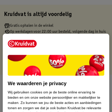
Kruidvat is altijd voordelig
Gratis ophalen in de winkel
Op werkdagen voor 22:00 uur besteld, volgende dag in huis
Gratis thuisbezorgd vanaf 50.00
Gratis retourneren binnen 30 dagen
Gratis punten met je Kruidvat kaart
Over dit product
We waarderen je privacy
Wij gebruiken cookies om je de beste online ervaring te
Productinformatie
bieden en om onze website persoonlijker en makkelijker te
maken.
Zo kunnen we jou de beste acties en aanbiedingen
tonen en zorgen we dat je ook buiten Kruidvat.be relevante
Etiketinformatie