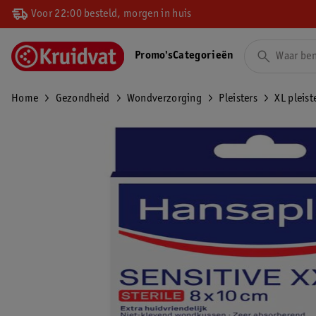
Voor 22:00 besteld, morgen in huis
Promo's
Categorieën
Home
Gezondheid
Wondverzorging
Pleisters
XL pleist