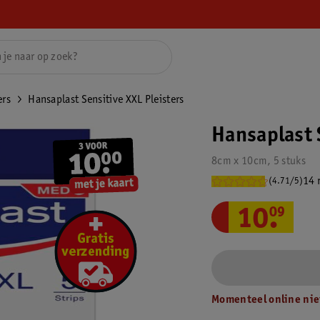
ers
Hansaplast Sensitive XXL Pleisters
Hansaplast 
8cm x 10cm, 5 stuks
14 
(4.71/5)
10
.
09
Momenteel online nie