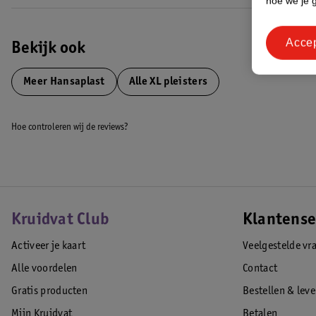
hoe we je 
Acce
Bekijk ook
Meer
Hansaplast
Alle XL pleisters
Hoe controleren wij de reviews?
Kruidvat Club
Klantense
Activeer je kaart
Veelgestelde vr
Alle voordelen
Contact
Gratis producten
Bestellen & lev
Mijn Kruidvat
Betalen