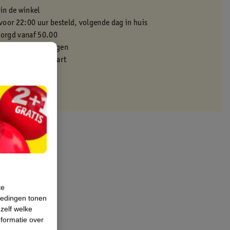
 in de winkel
oor 22:00 uur besteld, volgende dag in huis
zorgd vanaf 50.00
eren binnen 30 dagen
met je Kruidvat kaart
te
iedingen tonen
 zelf welke
formatie over