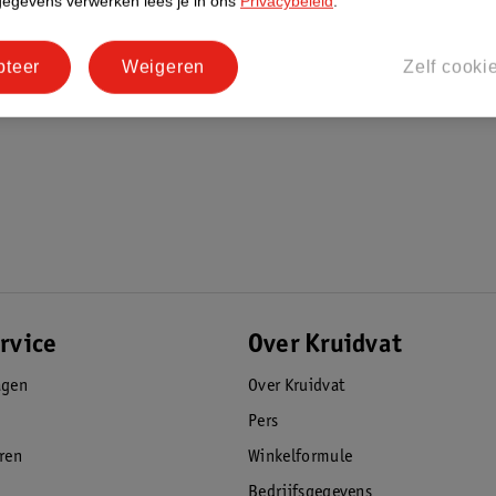
gegevens verwerken lees je in ons
Privacybeleid
.
pteer
Weigeren
Zelf cooki
rvice
Over Kruidvat
agen
Over Kruidvat
Pers
eren
Winkelformule
Bedrijfsgegevens