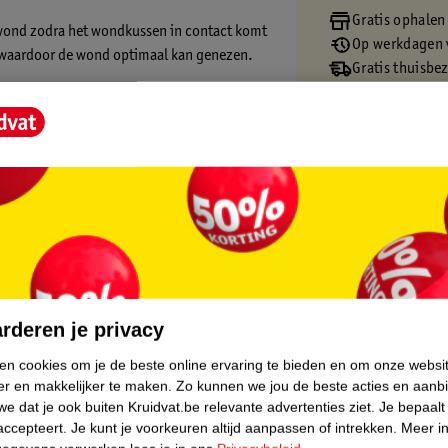
Gratis ophalen
e wond zodra het wondkussen in contact komt
Op werkdagen v
, waardoor de wond optimaal kan genezen.
Gratis thuisbe
Gratis retourn
je huid hierbij niet. Er blijven ook geen
Gratis punten 
jvoorbeeld een geschaafde knie. De pleisters
core.
rderen je privacy
ken cookies om je de beste online ervaring te bieden en om onze websi
er en makkelijker te maken.
Zo kunnen we jou de beste acties en aanb
e dat je ook buiten Kruidvat.be relevante advertenties ziet.
Je bepaalt
accepteert.
Je kunt je voorkeuren altijd aanpassen of intrekken.
Meer in