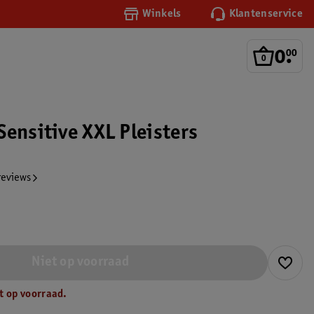
Winkels
Klantenservice
0
.
00
Sensitive XXL Pleisters
reviews
Niet op voorraad
t op voorraad.