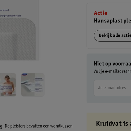
Actie
Hansaplast ple
Bekijk alle act
Niet op voorra
Vul je e-mailadres i
Je e-mailadres
Kruidvat is 
ng. De pleisters bevatten een wondkussen