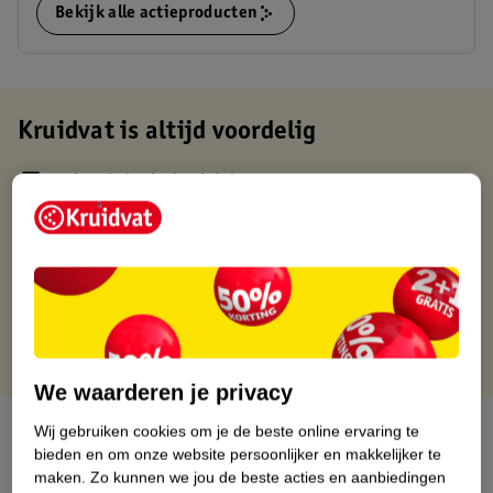
Bekijk alle actieproducten
Kruidvat is altijd voordelig
Gratis ophalen in de winkel
Op werkdagen voor 22:00 uur besteld, volgende dag in huis
Gratis thuisbezorgd vanaf 50.00
Gratis retourneren binnen 30 dagen
Gratis punten met je Kruidvat kaart
We waarderen je privacy
Over dit product
Wij gebruiken cookies om je de beste online ervaring te
bieden en om onze website persoonlijker en makkelijker te
maken.
Zo kunnen we jou de beste acties en aanbiedingen
Productinformatie