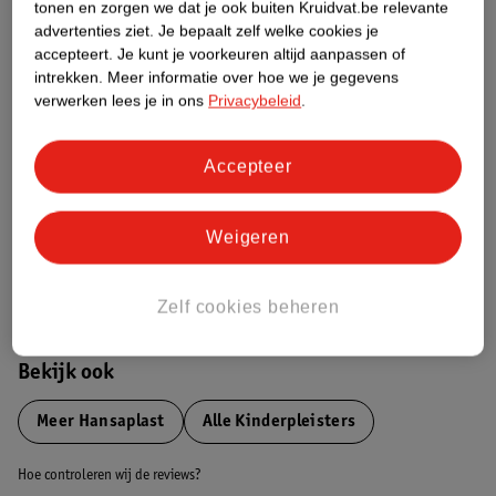
tonen en zorgen we dat je ook buiten Kruidvat.be relevante
advertenties ziet.
Je bepaalt zelf welke cookies je
Etiketinformatie
accepteert.
Je kunt je voorkeuren altijd aanpassen of
intrekken.
Meer informatie over hoe we je gegevens
verwerken lees je in ons
Privacybeleid
.
Nature Impact Score
Dit product heeft (nog) geen Nature
Accepteer
Impact Score.
Meer informatie
Weigeren
Bestel & Bezorginformatie
Zelf cookies beheren
Bekijk ook
Meer
Hansaplast
Alle Kinderpleisters
Hoe controleren wij de reviews?