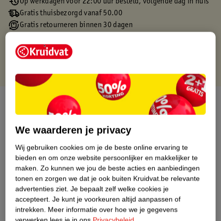
Op werkdagen voor 22:00 uur besteld, volgende dag in huis
Gratis thuisbezorgd vanaf 50.00
Gratis retourneren binnen 30 dagen
Gratis punten met je Kruidvat kaart
Over dit product
Productinformatie
We waarderen je privacy
Wij gebruiken cookies om je de beste online ervaring te
Etiketinformatie
bieden en om onze website persoonlijker en makkelijker te
maken.
Zo kunnen we jou de beste acties en aanbiedingen
tonen en zorgen we dat je ook buiten Kruidvat.be relevante
Nature Impact Score
advertenties ziet.
Je bepaalt zelf welke cookies je
Dit product heeft (nog) geen Nature
accepteert.
Je kunt je voorkeuren altijd aanpassen of
Impact Score.
intrekken.
Meer informatie over hoe we je gegevens
Meer informatie
verwerken lees je in ons
Privacybeleid
.