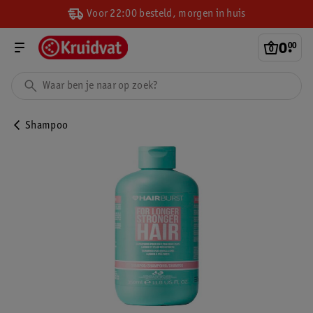
Voor 22:00 besteld, morgen in huis
0
.
00
Shampoo