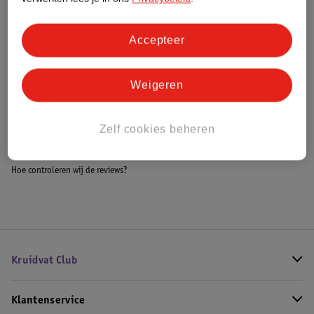
Accepteer
Bestel & Bezorginformatie
Weigeren
Bekijk ook
Zelf cookies beheren
Meer
Hairburst
Alle Shampoo
Hoe controleren wij de reviews?
Kruidvat Club
Klantenservice