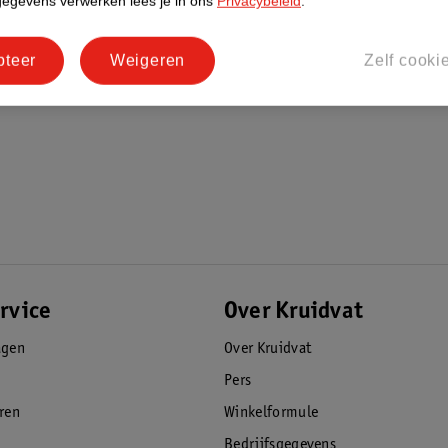
gegevens verwerken lees je in ons
Privacybeleid
.
pteer
Weigeren
Zelf cooki
rvice
Over Kruidvat
agen
Over Kruidvat
Pers
eren
Winkelformule
Bedrijfsgegevens