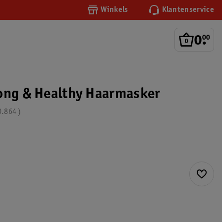
Winkels
Klantenservice
0
.
00
ong & Healthy Haarmasker
0.864