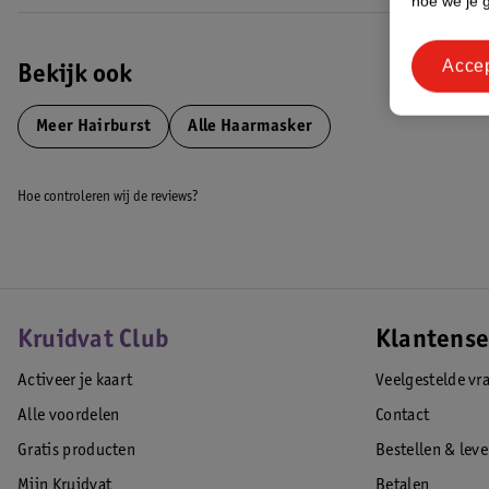
hoe we je 
Acce
Bekijk ook
Meer
Hairburst
Alle Haarmasker
Hoe controleren wij de reviews?
Kruidvat Club
Klantense
Activeer je kaart
Veelgestelde vr
Alle voordelen
Contact
Gratis producten
Bestellen & lev
Mijn Kruidvat
Betalen