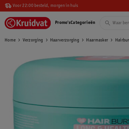
Voor 22:00 besteld, morgen in huis
Promo's
Categorieën
Home
Verzorging
Haarverzorging
Haarmasker
Hairbu