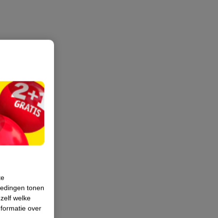
te
iedingen tonen
 zelf welke
formatie over