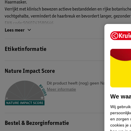
Haarmasker.
Verrijkt met klinisch bewezen actieve bestanddelen en rijke botanische
vochtgehalte, vermindert de haarbreuk en bevordert langer, gezonder 
EAN code:5060743580646
Lees meer
Etiketinformatie
Nature Impact Score
Dit product heeft (nog) geen Nature Impact S
Meer informatie
We waa
Wij gebrui
persoonlijk
en zorgen w
Bestel & Bezorginformatie
cookies je 