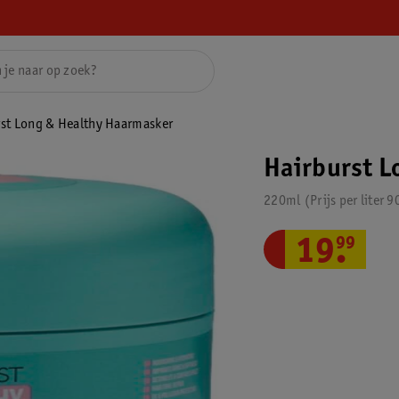
rst Long & Healthy Haarmasker
Hairburst L
220ml
Prijs per
liter
9
19
.
99