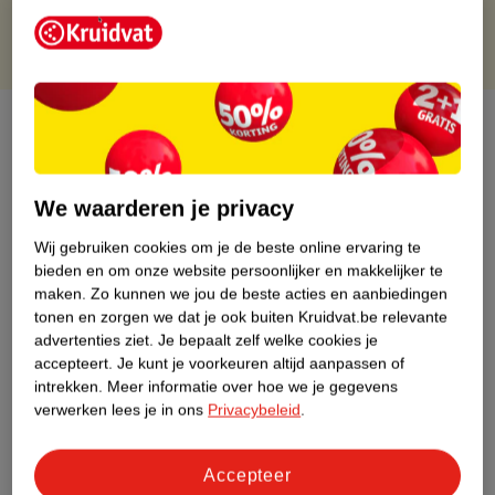
Over dit product
Productinformatie
We waarderen je privacy
Etiketinformatie
Wij gebruiken cookies om je de beste online ervaring te
bieden en om onze website persoonlijker en makkelijker te
maken.
Zo kunnen we jou de beste acties en aanbiedingen
Nature Impact Score
tonen en zorgen we dat je ook buiten Kruidvat.be relevante
Dit product heeft (nog) geen Nature
advertenties ziet.
Je bepaalt zelf welke cookies je
Impact Score.
accepteert.
Je kunt je voorkeuren altijd aanpassen of
Meer informatie
intrekken.
Meer informatie over hoe we je gegevens
verwerken lees je in ons
Privacybeleid
.
Bestel & Bezorginformatie
Accepteer