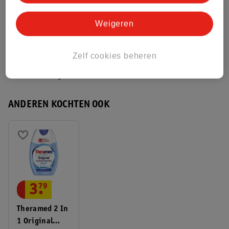
Weigeren
Bekijk ook
Meer
Gum
Alle Tandenragers
Zelf cookies beheren
Hoe controleren wij de reviews?
ANDEREN KOCHTEN OOK
3
.
79
Theramed 2 In
1 Original