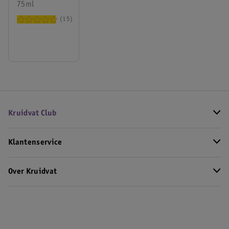
Mondverzorging
75ml
15
Kruidvat Club
Klantenservice
Over Kruidvat