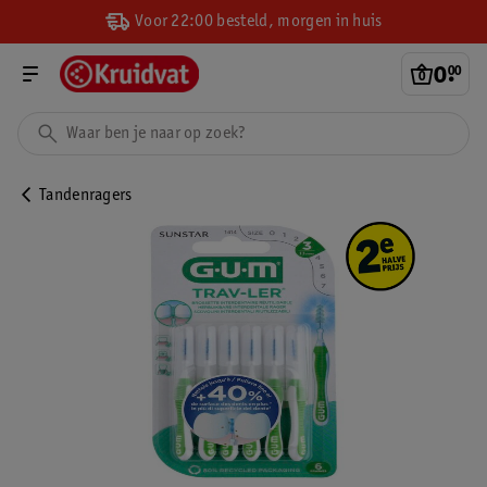
Voor 22:00 besteld, morgen in huis
0
.
00
Tandenragers