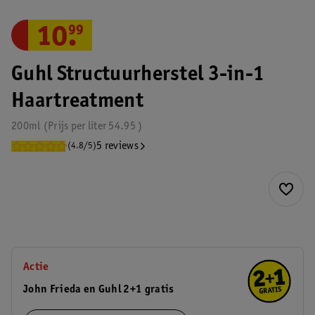
10
.
99
Guhl Structuurherstel 3-in-1
Haartreatment
200ml
Prijs per
liter
54.95
5 reviews
(4.8/5)
Actie
John Frieda en Guhl 2+1 gratis