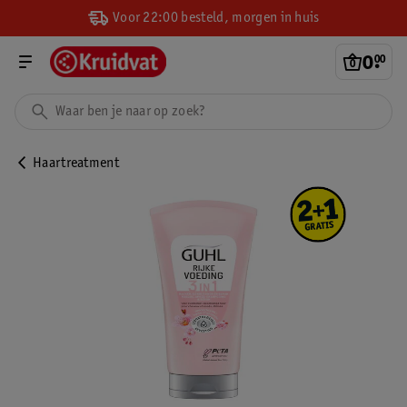
Voor 22:00 besteld, morgen in huis
0
.
00
Haartreatment