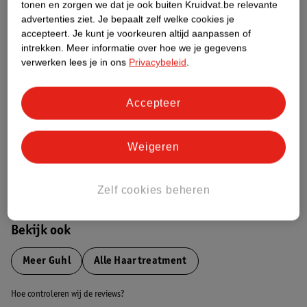
tonen en zorgen we dat je ook buiten Kruidvat.be relevante
advertenties ziet.
Je bepaalt zelf welke cookies je
Etiketinformatie
accepteert.
Je kunt je voorkeuren altijd aanpassen of
intrekken.
Meer informatie over hoe we je gegevens
verwerken lees je in ons
Privacybeleid
.
Nature Impact Score
Dit product heeft (nog) geen Nature
Accepteer
Impact Score.
Meer informatie
Weigeren
Bestel & Bezorginformatie
Zelf cookies beheren
Bekijk ook
Meer
Guhl
Alle Haartreatment
Hoe controleren wij de reviews?